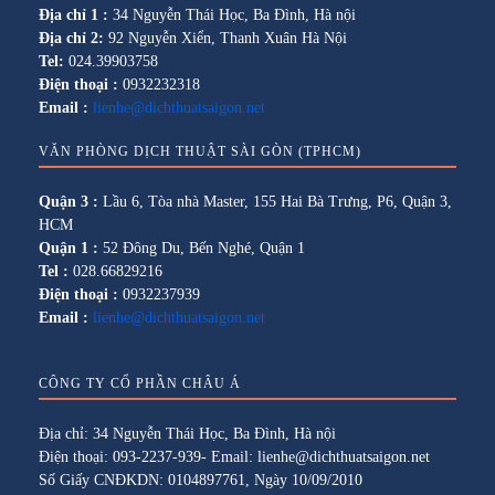
Địa chỉ 1 :
34 Nguyễn Thái Học, Ba Đình, Hà nội
Địa chỉ 2:
92 Nguyễn Xiển, Thanh Xuân Hà Nội
Tel:
024.39903758
Điện thoại :
0932232318
Email :
lienhe@dichthuatsaigon.net
VĂN PHÒNG DỊCH THUẬT SÀI GÒN (TPHCM)
Quận 3 :
Lầu 6, Tòa nhà Master, 155 Hai Bà Trưng, P6, Quận 3,
HCM
Quận 1 :
52 Đông Du, Bến Nghé, Quận 1
Tel :
028.66829216
Điện thoại :
0932237939
Email :
lienhe@dichthuatsaigon.net
CÔNG TY CỔ PHẦN CHÂU Á
Địa chỉ: 34 Nguyễn Thái Học, Ba Đình, Hà nội
Điện thoại: 093-2237-939- Email: lienhe@dichthuatsaigon.net
Số Giấy CNĐKDN: 0104897761, Ngày 10/09/2010