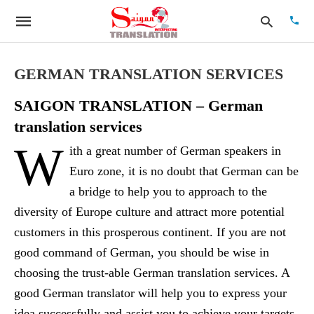
GERMAN TRANSLATION SERVICES
SAIGON TRANSLATION – German
Type
your
translation services
searc
quer
W
ith a great number of German speakers in
and
hit
Euro zone, it is no doubt that German can be
enter:
a bridge to help you to approach to the
diversity of Europe culture and attract more potential
customers in this prosperous continent. If you are not
good command of German, you should be wise in
choosing the trust-able German translation services. A
good German translator will help you to express your
idea successfully and assist you to achieve your targets.