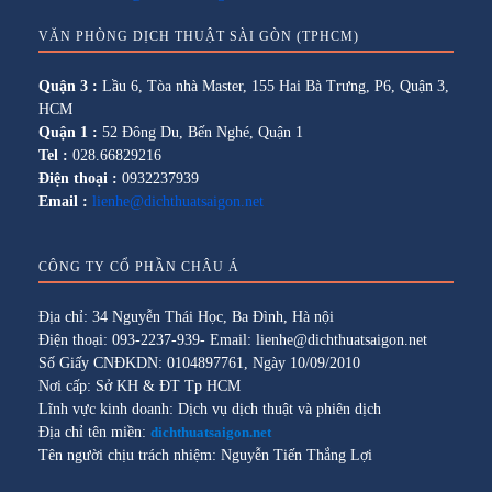
VĂN PHÒNG DỊCH THUẬT SÀI GÒN (TPHCM)
Quận 3 :
Lầu 6, Tòa nhà Master, 155 Hai Bà Trưng, P6, Quận 3,
HCM
Quận 1 :
52 Đông Du, Bến Nghé, Quận 1
Tel :
028.66829216
Điện thoại :
0932237939
Email :
lienhe@dichthuatsaigon.net
CÔNG TY CỔ PHẦN CHÂU Á
Địa chỉ: 34 Nguyễn Thái Học, Ba Đình, Hà nội
Điện thoại: 093-2237-939- Email: lienhe@dichthuatsaigon.net
Số Giấy CNĐKDN: 0104897761, Ngày 10/09/2010
Nơi cấp: Sở KH & ĐT Tp HCM
Lĩnh vực kinh doanh: Dịch vụ dịch thuật và phiên dịch
Địa chỉ tên miền:
dichthuatsaigon.net
Tên người chịu trách nhiệm: Nguyễn Tiến Thắng Lợi