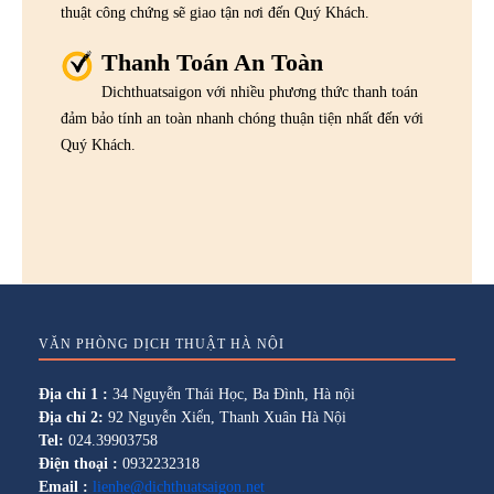
thuật công chứng sẽ giao tận nơi đến Quý Khách.
Thanh Toán An Toàn
Dichthuatsaigon với nhiều phương thức thanh toán
đảm bảo tính an toàn nhanh chóng thuận tiện nhất đến với
Quý Khách.
VĂN PHÒNG DỊCH THUẬT HÀ NỘI
Địa chỉ 1 :
34 Nguyễn Thái Học, Ba Đình, Hà nội
Địa chỉ 2:
92 Nguyễn Xiển, Thanh Xuân Hà Nội
Tel:
024.39903758
Điện thoại :
0932232318
Email :
lienhe@dichthuatsaigon.net