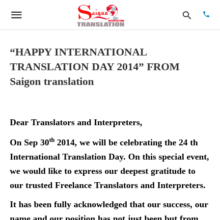
“HAPPY INTERNATIONAL
TRANSLATION DAY 2014” FROM
Type
Saigon translation
your
searc
quer
and
hit
Dear Translators and Interpreters,
enter:
th
On Sep 30
2014, we will be celebrating the 24 th
International Translation Day. On this special event,
we would like to express our deepest gratitude to
our trusted Freelance Translators and Interpreters.
It has been fully acknowledged that our success, our
name and our position has not just been but from