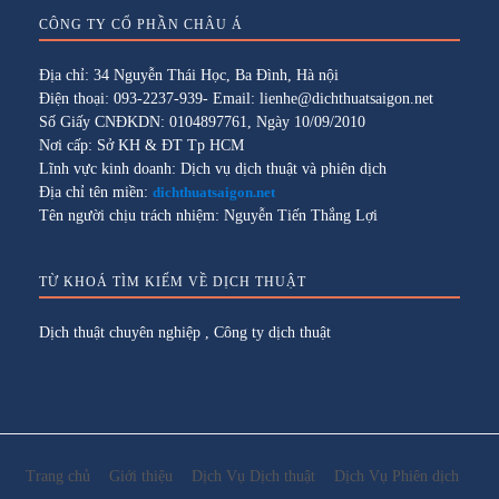
CÔNG TY CỔ PHẦN CHÂU Á
Địa chỉ: 34 Nguyễn Thái Học, Ba Đình, Hà nội
Điện thoại: 093-2237-939- Email: lienhe@dichthuatsaigon.net
Số Giấy CNĐKDN: 0104897761, Ngày 10/09/2010
Nơi cấp: Sở KH & ĐT Tp HCM
Lĩnh vực kinh doanh: Dịch vụ dịch thuật và phiên dịch
Địa chỉ tên miền:
dichthuatsaigon.net
Tên người chịu trách nhiệm: Nguyễn Tiến Thắng Lợi
TỪ KHOÁ TÌM KIẾM VỀ DỊCH THUẬT
Dịch thuật chuyên nghiệp
,
Công ty dịch thuật
Trang chủ
Giới thiệu
Dịch Vụ Dịch thuật
Dịch Vụ Phiên dịch