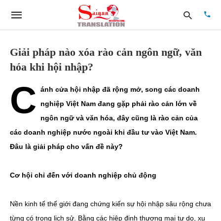
Giải pháp nào xóa rào cản ngôn ngữ, văn
hóa khi hội nhập?
Type
C
your
ánh cửa hội nhập đã rộng mở, song các doanh
searc
quer
nghiệp Việt Nam đang gặp phải rào cản lớn về
and
hit
ngôn ngữ và văn hóa, đây cũng là rào cản của
enter:
các doanh nghiệp nước ngoài khi đầu tư vào Việt Nam.
Đâu là giải pháp cho vấn đề này?
Cơ hội chỉ đến với doanh nghiệp chủ động
Nền kinh tế thế giới đang chứng kiến sự hội nhập sâu rộng chưa
từng có trong lịch sử. Bằng các hiệp định thương mại tự do, xu