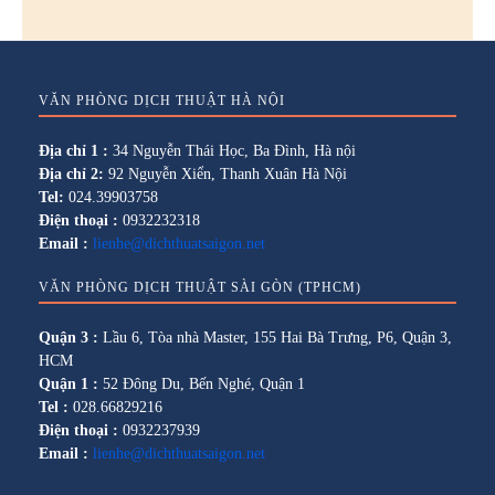
VĂN PHÒNG DỊCH THUẬT HÀ NỘI
Địa chỉ 1 :
34 Nguyễn Thái Học, Ba Đình, Hà nội
Địa chỉ 2:
92 Nguyễn Xiển, Thanh Xuân Hà Nội
Tel:
024.39903758
Điện thoại :
0932232318
Email :
lienhe@dichthuatsaigon.net
VĂN PHÒNG DỊCH THUẬT SÀI GÒN (TPHCM)
Quận 3 :
Lầu 6, Tòa nhà Master, 155 Hai Bà Trưng, P6, Quận 3,
HCM
Quận 1 :
52 Đông Du, Bến Nghé, Quận 1
Tel :
028.66829216
Điện thoại :
0932237939
Email :
lienhe@dichthuatsaigon.net