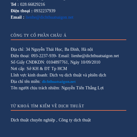
Tel :
028.66829216
Điện thoại :
0932237939
Email :
lienhe@dichthuatsaigon.net
CÔNG TY CỔ PHẦN CHÂU Á
Địa chỉ: 34 Nguyễn Thái Học, Ba Đình, Hà nội
Điện thoại: 093-2237-939- Email: lienhe@dichthuatsaigon.net
Số Giấy CNĐKDN: 0104897761, Ngày 10/09/2010
Nơi cấp: Sở KH & ĐT Tp HCM
Lĩnh vực kinh doanh: Dịch vụ dịch thuật và phiên dịch
Địa chỉ tên miền:
dichthuatsaigon.net
Tên người chịu trách nhiệm: Nguyễn Tiến Thắng Lợi
TỪ KHOÁ TÌM KIẾM VỀ DỊCH THUẬT
Dịch thuật chuyên nghiệp
,
Công ty dịch thuật