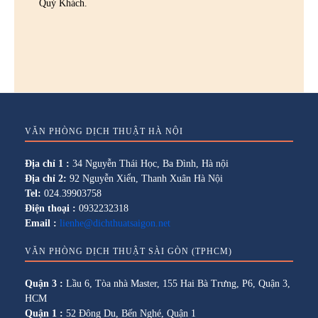
Quý Khách.
VĂN PHÒNG DỊCH THUẬT HÀ NỘI
Địa chỉ 1 :
34 Nguyễn Thái Học, Ba Đình, Hà nội
Địa chỉ 2:
92 Nguyễn Xiển, Thanh Xuân Hà Nội
Tel:
024.39903758
Điện thoại :
0932232318
Email :
lienhe@dichthuatsaigon.net
VĂN PHÒNG DỊCH THUẬT SÀI GÒN (TPHCM)
Quận 3 :
Lầu 6, Tòa nhà Master, 155 Hai Bà Trưng, P6, Quận 3,
HCM
Quận 1 :
52 Đông Du, Bến Nghé, Quận 1