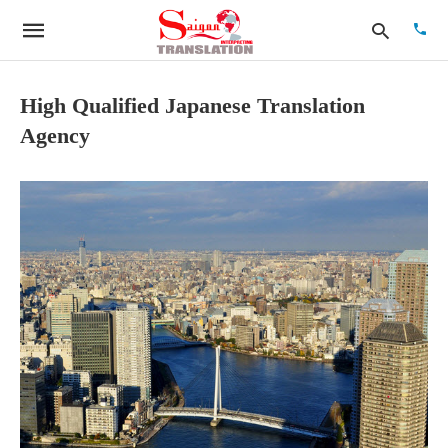
High Qualified Japanese Translation
Agency
Type
your
searc
quer
and
hit
enter: