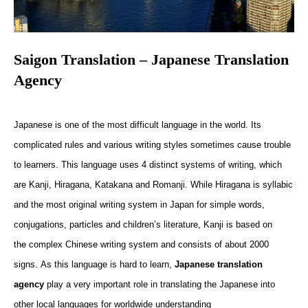
Saigon Translation – Japanese Translation
Agency
Japanese is one of the most difficult
language
in the world.
Its
complicated rules and various writing
styles sometimes
cause trouble
to learners.
This language
uses 4 distinct systems of writing
, which
are
Kanji, Hiragana, Katakana and Romanji.
While Hiragana
is syllabic
and the most original writing system in Japan for simple words,
conjugations, particles and children’s literature
,
Kanji
is based
on
the
complex
Chinese writing system and consists of about 2000
signs.
As this language is hard
to learn,
Japanese
translation
agency
play a very important role in translating the Japanese into
other local languages for worldwide understanding