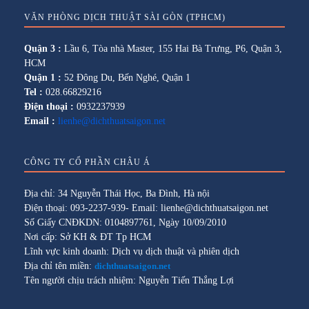
VĂN PHÒNG DỊCH THUẬT SÀI GÒN (TPHCM)
Quận 3 :
Lầu 6, Tòa nhà Master, 155 Hai Bà Trưng, P6, Quận 3,
HCM
Quận 1 :
52 Đông Du, Bến Nghé, Quận 1
Tel :
028.66829216
Điện thoại :
0932237939
Email :
lienhe@dichthuatsaigon.net
CÔNG TY CỔ PHẦN CHÂU Á
Địa chỉ: 34 Nguyễn Thái Học, Ba Đình, Hà nội
Điện thoại: 093-2237-939- Email: lienhe@dichthuatsaigon.net
Số Giấy CNĐKDN: 0104897761, Ngày 10/09/2010
Nơi cấp: Sở KH & ĐT Tp HCM
Lĩnh vực kinh doanh: Dịch vụ dịch thuật và phiên dịch
Địa chỉ tên miền:
dichthuatsaigon.net
Tên người chịu trách nhiệm: Nguyễn Tiến Thắng Lợi