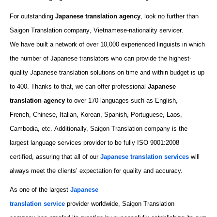
For
outstanding
Japanese translation agency
, look no further than
Saigon Translation company
, Vietnamese-nationality
servicer
.
We
have built
a network of over
10
,000 experienced linguists
in which
the number of Japanese translators
who can provide the highest-
quality Japanese translation solutions on time and
within
budget
is up
to 400
.
Thanks to that, we can
offer
professional
Japanese
translation agency
to over 1
7
0
languages such as English,
French, Chinese, Italian, Korean, Spanish, Portuguese, Laos,
Cambodia, etc.
Additionally,
Saigon Translation company
is the
largest language services provider to be fully ISO 9001:2008
certified,
assuring
that all of
our
Japanese translation
services
will
always meet the
clients’ expectation
for quality and accuracy.
As one of the largest
Japanese
translation
service
provider
worldwide,
Saigon Translation