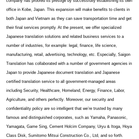
company
has
proofed its prestige by successfully establishing its own
office in Kobe, Japan. This expansion will make benefits to clients in
both Japan and Vietnam as they can save transportation time and get
their final services promptly. At the present, we offer
specialized
Japanese translation solutions and related business services to a
number of industries
, for example: legal,
finance
, life science,
manufacturing, retail, advertising, technology, etc. Especially,
Saigon
Translation has collaborated with a number of government agencies
in
Japan
to provide Japanese document translation
and Japanese
certified translation service
to all government-managed areas
including
Security, Healthcare,
Homeland
,
Energy, Finance
,
Labor,
Agriculture, and others
perfectly
.
Moreover, o
ur security and
confidentiality
policy
are so
intelligent
that we’re trusted by
many
famous and distinguished corporates, such as Yamaha, Panasonic,
Yamagata, Game Sing, Cement Holcim Company, Uryu & Itoga, Hoya
Class Disk, Sumitomo Mitsui Construction Co., Ltd, and so forth.