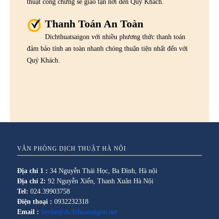
thuật công chứng sẽ giao tận nơi đến Quý Khách.
Thanh Toán An Toàn
Dichthuatsaigon với nhiều phương thức thanh toán
đảm bảo tính an toàn nhanh chóng thuận tiện nhất đến với
Quý Khách.
VĂN PHÒNG DỊCH THUẬT HÀ NỘI
Địa chỉ 1 :
34 Nguyễn Thái Học, Ba Đình, Hà nội
Địa chỉ 2:
92 Nguyễn Xiển, Thanh Xuân Hà Nội
Tel:
024.39903758
Điện thoại :
0932232318
Email :
lienhe@dichthuatsaigon.net