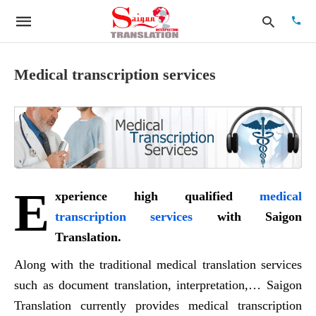
Medical transcription services
Type
your
searc
quer
and
hit
enter:
E
xperience high qualified
medical
transcription services
with Saigon
Translation.
Along with the traditional medical translation services
such as document translation, interpretation,… Saigon
Translation currently provides medical transcription