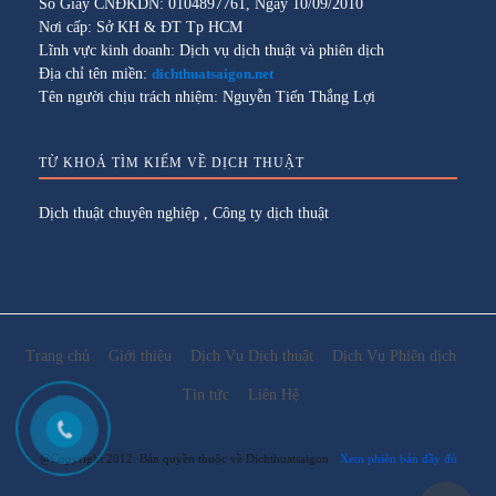
Số Giấy CNĐKDN: 0104897761, Ngày 10/09/2010
Nơi cấp: Sở KH & ĐT Tp HCM
Lĩnh vực kinh doanh: Dịch vụ dịch thuật và phiên dịch
Địa chỉ tên miền:
dichthuatsaigon.net
Tên người chịu trách nhiệm: Nguyễn Tiến Thắng Lợi
TỪ KHOÁ TÌM KIẾM VỀ DỊCH THUẬT
Dịch thuật chuyên nghiệp
,
Công ty dịch thuật
Trang chủ
Giới thiệu
Dịch Vụ Dịch thuật
Dịch Vụ Phiên dịch
Tin tức
Liên Hệ
@Copyright 2012. Bản quyền thuộc về Dichthuatsaigon
Xem phiên bản đầy đủ