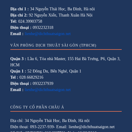
Địa chỉ 1 :
34 Nguyễn Thái Học, Ba Đình, Hà nội
Địa chỉ 2:
92 Nguyễn Xiển, Thanh Xuân Hà Nội
Tel:
024.39903758
Điện thoại :
0932232318
Email :
lienhe@dichthuatsaigon.net
VĂN PHÒNG DỊCH THUẬT SÀI GÒN (TPHCM)
Quận 3 :
Lầu 6, Tòa nhà Master, 155 Hai Bà Trưng, P6, Quận 3,
HCM
Quận 1 :
52 Đông Du, Bến Nghé, Quận 1
Tel :
028.66829216
Điện thoại :
0932237939
Email :
lienhe@dichthuatsaigon.net
CÔNG TY CỔ PHẦN CHÂU Á
Địa chỉ: 34 Nguyễn Thái Học, Ba Đình, Hà nội
Điện thoại: 093-2237-939- Email: lienhe@dichthuatsaigon.net