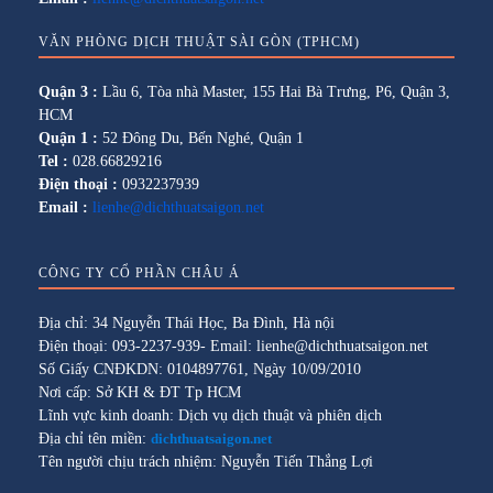
VĂN PHÒNG DỊCH THUẬT SÀI GÒN (TPHCM)
Quận 3 :
Lầu 6, Tòa nhà Master, 155 Hai Bà Trưng, P6, Quận 3,
HCM
Quận 1 :
52 Đông Du, Bến Nghé, Quận 1
Tel :
028.66829216
Điện thoại :
0932237939
Email :
lienhe@dichthuatsaigon.net
CÔNG TY CỔ PHẦN CHÂU Á
Địa chỉ: 34 Nguyễn Thái Học, Ba Đình, Hà nội
Điện thoại: 093-2237-939- Email: lienhe@dichthuatsaigon.net
Số Giấy CNĐKDN: 0104897761, Ngày 10/09/2010
Nơi cấp: Sở KH & ĐT Tp HCM
Lĩnh vực kinh doanh: Dịch vụ dịch thuật và phiên dịch
Địa chỉ tên miền:
dichthuatsaigon.net
Tên người chịu trách nhiệm: Nguyễn Tiến Thắng Lợi