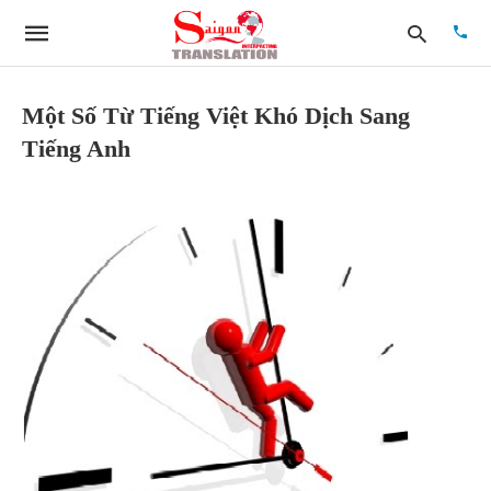
Một Số Từ Tiếng Việt Khó Dịch Sang
Tiếng Anh
Type
your
searc
quer
and
hit
enter: