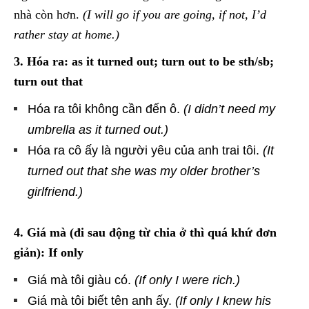
nhà còn hơn.
(I will go if you are going, if not, I’d
rather stay at home.)
3. Hóa ra: as it turned out; turn out to be sth/sb;
turn out that
Hóa ra tôi không cần đến ô.
(I didn’t need my
umbrella as it turned out.)
Hóa ra cô ấy là người yêu của anh trai tôi.
(It
turned out that she was my older brother’s
girlfriend.)
4. Giá mà (đi sau động từ chia ở thì quá khứ đơn
giản): If only
Giá mà tôi giàu có.
(If only I were rich.)
Giá mà tôi biết tên anh ấy.
(If only I knew his