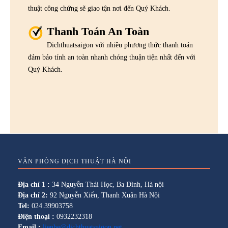
thuật công chứng sẽ giao tận nơi đến Quý Khách.
Thanh Toán An Toàn
Dichthuatsaigon với nhiều phương thức thanh toán
đảm bảo tính an toàn nhanh chóng thuận tiện nhất đến với
Quý Khách.
VĂN PHÒNG DỊCH THUẬT HÀ NỘI
Địa chỉ 1 :
34 Nguyễn Thái Học, Ba Đình, Hà nội
Địa chỉ 2:
92 Nguyễn Xiển, Thanh Xuân Hà Nội
Tel:
024.39903758
Điện thoại :
0932232318
Email :
lienhe@dichthuatsaigon.net