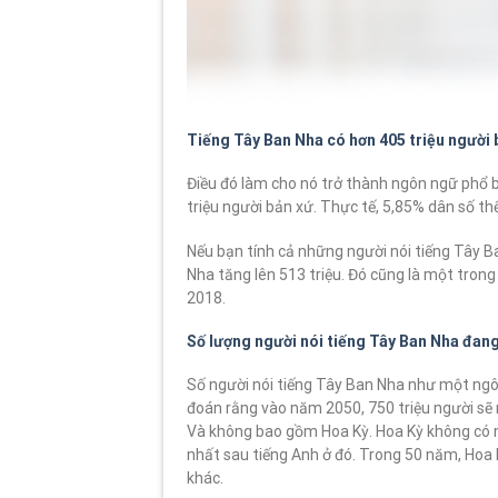
Tiếng Tây Ban Nha có hơn 405 triệu người 
Điều đó làm cho nó trở thành ngôn ngữ phổ bi
triệu người bản xứ. Thực tế, 5,85% dân số thế
Nếu bạn tính cả những người nói tiếng Tây B
Nha tăng lên 513 triệu. Đó cũng là một tron
2018.
Số lượng người nói tiếng Tây Ban Nha đang
Số người nói tiếng Tây Ban Nha như một ngô
đoán rằng vào năm 2050, 750 triệu người sẽ 
Và không bao gồm Hoa Kỳ. Hoa Kỳ không có 
nhất sau tiếng Anh ở đó. Trong 50 năm, Hoa 
khác.