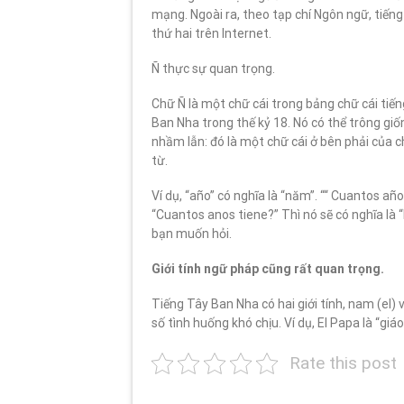
mạng. Ngoài ra, theo tạp chí Ngôn ngữ, tiến
thứ hai trên Internet.
Ñ thực sự quan trọng.
Chữ Ñ là một chữ cái trong bảng chữ cái tiế
Ban Nha trong thế kỷ 18. Nó có thể trông g
nhầm lẫn: đó là một chữ cái ở bên phải của ch
từ.
Ví dụ, “año” có nghĩa là “năm”. ““ Cuantos a
“Cuantos anos tiene?” Thì nó sẽ có nghĩa là 
bạn muốn hỏi.
Giới tính ngữ pháp cũng rất quan trọng.
Tiếng Tây Ban Nha có hai giới tính, nam (el) v
số tình huống khó chịu. Ví dụ, El Papa là “giáo
Rate this post