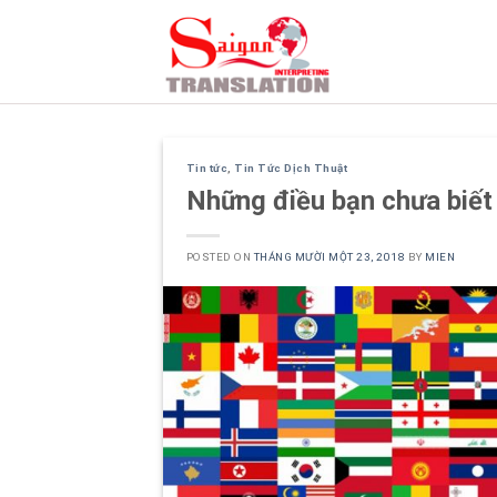
Skip
to
content
Tin tức
,
Tin Tức Dịch Thuật
Những điều bạn chưa biết
POSTED ON
THÁNG MƯỜI MỘT 23, 2018
BY
MIEN