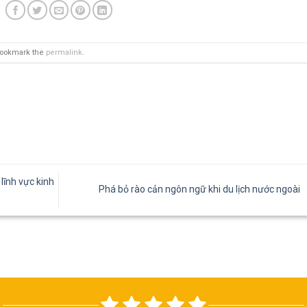
Bookmark the
permalink
.
lĩnh vực kinh
Phá bỏ rào cản ngôn ngữ khi du lịch nước ngoài