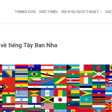
TRANG CHỦ
GIỚI THIỆU
DỊCH VỤ DỊCH THUẬT
DỊC
 về tiếng Tây Ban Nha