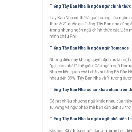
Tiếng Tây Ban Nha là ngôn ngữ chính thức 
Tây Ban Nha có thể là quê hương của ngôn n
thức ở 21 quốc gia.Tiếng Tây Ban nha cũng 
trong những ngôn ngữ chính thức của Liên mi
minh châu Phi.
Tiếng Tây Ban Nha là ngôn ngữ Romance
Nhưng điều này không quyết định nó là một 
“gợi cảm nhất” thế giới). Các ngôn ngữ Rom
Nha có liên quan chặt chẽ với tiếng Bồ Đào N
nhau đến 89%. Tây Ban Nha và Ý tương đươ
Tiếng Tây Ban Nha có sự khác nhau trên th
Có rất nhiều phương ngữ khác nhau của tiếng 
từ vựng và ngữ pháp mà bạn cần đến sự trợ g
Tiếng Tây Ban Nha là ngôn ngữ phổ biến thứ
Khoảng 337 triệu người dùng internet nói ti