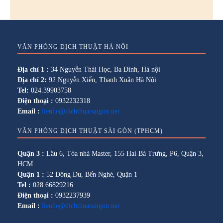
VĂN PHÒNG DỊCH THUẬT HÀ NỘI
Địa chỉ 1 :
34 Nguyễn Thái Học, Ba Đình, Hà nội
Địa chỉ 2:
92 Nguyễn Xiển, Thanh Xuân Hà Nội
Tel:
024.39903758
Điện thoại :
0932232318
Email :
lienhe@dichthuatsaigon.net
VĂN PHÒNG DỊCH THUẬT SÀI GÒN (TPHCM)
Quận 3 :
Lầu 6, Tòa nhà Master, 155 Hai Bà Trưng, P6, Quận 3,
HCM
Quận 1 :
52 Đông Du, Bến Nghé, Quận 1
Tel :
028.66829216
Điện thoại :
0932237939
Email :
lienhe@dichthuatsaigon.net