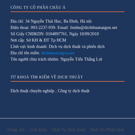
CÔNG TY CỔ PHẦN CHÂU Á
Địa chỉ: 34 Nguyễn Thái Học, Ba Đình, Hà nội
Điện thoại: 093-2237-939- Email: lienhe@dichthuatsaigon.net
Số Giấy CNĐKDN: 0104897761, Ngày 10/09/2010
Nơi cấp: Sở KH & ĐT Tp HCM
Lĩnh vực kinh doanh: Dịch vụ dịch thuật và phiên dịch
Địa chỉ tên miền:
dichthuatsaigon.net
Tên người chịu trách nhiệm: Nguyễn Tiến Thắng Lợi
TỪ KHOÁ TÌM KIẾM VỀ DỊCH THUẬT
Dịch thuật chuyên nghiệp
,
Công ty dịch thuật
Trang chủ
Giới thiệu
Dịch Vụ Dịch thuật
Dịch Vụ Phiên dịch