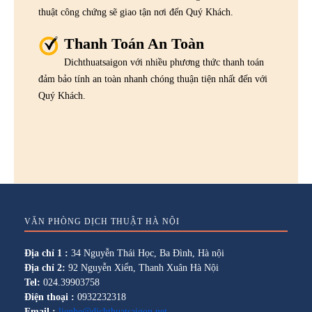
thuật công chứng sẽ giao tận nơi đến Quý Khách.
Thanh Toán An Toàn
Dichthuatsaigon với nhiều phương thức thanh toán
đảm bảo tính an toàn nhanh chóng thuận tiện nhất đến với
Quý Khách.
VĂN PHÒNG DỊCH THUẬT HÀ NỘI
Địa chỉ 1 :
34 Nguyễn Thái Học, Ba Đình, Hà nội
Địa chỉ 2:
92 Nguyễn Xiển, Thanh Xuân Hà Nội
Tel:
024.39903758
Điện thoại :
0932232318
Email :
lienhe@dichthuatsaigon.net