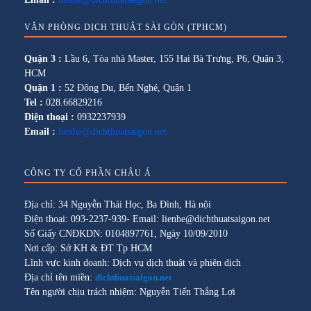
VĂN PHÒNG DỊCH THUẬT SÀI GÒN (TPHCM)
Quận 3 :
Lầu 6, Tòa nhà Master, 155 Hai Bà Trưng, P6, Quận 3,
HCM
Quận 1 :
52 Đông Du, Bến Nghé, Quận 1
Tel :
028.66829216
Điện thoại :
0932237939
Email :
lienhe@dichthuatsaigon.net
CÔNG TY CỔ PHẦN CHÂU Á
Địa chỉ: 34 Nguyễn Thái Học, Ba Đình, Hà nội
Điện thoại: 093-2237-939- Email: lienhe@dichthuatsaigon.net
Số Giấy CNĐKDN: 0104897761, Ngày 10/09/2010
Nơi cấp: Sở KH & ĐT Tp HCM
Lĩnh vực kinh doanh: Dịch vụ dịch thuật và phiên dịch
Địa chỉ tên miền:
dichthuatsaigon.net
Tên người chịu trách nhiệm: Nguyễn Tiến Thắng Lợi