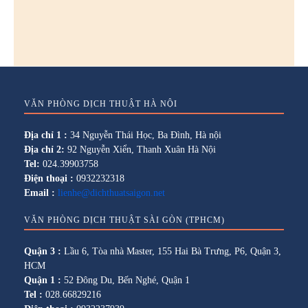
VĂN PHÒNG DỊCH THUẬT HÀ NỘI
Địa chỉ 1 :
34 Nguyễn Thái Học, Ba Đình, Hà nội
Địa chỉ 2:
92 Nguyễn Xiển, Thanh Xuân Hà Nội
Tel:
024.39903758
Điện thoại :
0932232318
Email :
lienhe@dichthuatsaigon.net
VĂN PHÒNG DỊCH THUẬT SÀI GÒN (TPHCM)
Quận 3 :
Lầu 6, Tòa nhà Master, 155 Hai Bà Trưng, P6, Quận 3,
HCM
Quận 1 :
52 Đông Du, Bến Nghé, Quận 1
Tel :
028.66829216