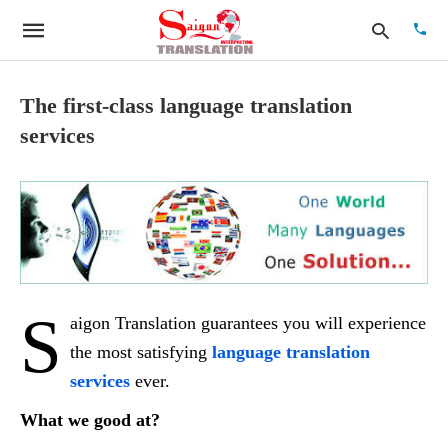
The first-class language translation
services
Type
your
searc
quer
and
hit
enter:
S
aigon Translation guarantees you will experience
the most satisfying
language translation
services
ever.
What we good at?