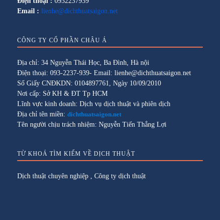
Điện thoại :
0932237939
Email :
lienhe@dichthuatsaigon.net
CÔNG TY CỔ PHẦN CHÂU Á
Địa chỉ: 34 Nguyễn Thái Học, Ba Đình, Hà nội
Điện thoại: 093-2237-939- Email: lienhe@dichthuatsaigon.net
Số Giấy CNĐKDN: 0104897761, Ngày 10/09/2010
Nơi cấp: Sở KH & ĐT Tp HCM
Lĩnh vực kinh doanh: Dịch vụ dịch thuật và phiên dịch
Địa chỉ tên miền:
dichthuatsaigon.net
Tên người chịu trách nhiệm: Nguyễn Tiến Thắng Lợi
TỪ KHOÁ TÌM KIẾM VỀ DỊCH THUẬT
Dịch thuật chuyên nghiệp
,
Công ty dịch thuật