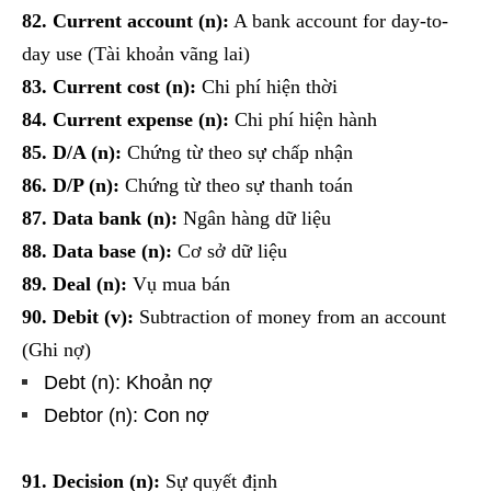
82. Current account (n):
A bank account for day-to-
day use (Tài khoản vãng lai)
83. Current cost (n):
Chi phí hiện thời
84. Current expense (n):
Chi phí hiện hành
85. D/A (n):
Chứng từ theo sự chấp nhận
86. D/P (n):
Chứng từ theo sự thanh toán
87. Data bank (n):
Ngân hàng dữ liệu
88. Data base (n):
Cơ sở dữ liệu
89. Deal (n):
Vụ mua bán
90. Debit (v):
Subtraction of money from an account
(Ghi nợ)
Debt (n): Khoản nợ
Debtor (n): Con nợ
91. Decision (n):
Sự quyết định