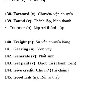
138. Forward (v):
Chuyển/ vận chuyển
139. Found (v):
Thành lập, hình thành
Founder (n): Người thành lập
140. Freight (n):
Sự vận chuyển hàng
141. Gearing (n):
Vốn vay
142. Generate (v):
Phát sinh
143. Get paid (v):
Được trả (Thanh toán)
144. Give credit:
Cho nợ (Trả chậm)
145. Good risk (n):
Rủi ro thấp