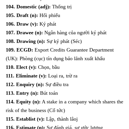
104. Domestic (adj):
Thống trị
105. Draft (n):
Hối phiếu
106. Draw (v):
Ký phát
107. Drawee (n):
Ngân hàng của người ký phát
108. Drawing (n):
Sự ký phát (Séc)
109. ECGD:
Export Credits Guarantee Department
(UK): Phòng (cục) tín dụng bảo lãnh xuất khẩu
110. Elect (v):
Chọn, bầu
111. Eliminate (v):
Loại ra, trừ ra
112. Enquiry (n):
Sự điều tra
113. Entry (n):
Bút toán
114. Equity (n):
A stake in a company which shares the
risk of the business (Cổ tức)
115. Establist (v):
Lập, thành lâoj
116. Estimate (n):
Sự đánh giá, sự ước lượng