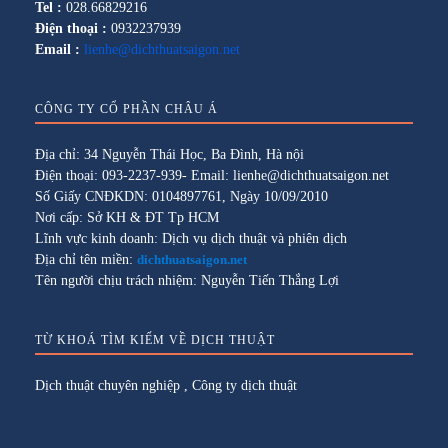
Tel :
028.66829216
Điện thoại :
0932237939
Email :
lienhe@dichthuatsaigon.net
CÔNG TY CỔ PHẦN CHÂU Á
Địa chỉ: 34 Nguyễn Thái Học, Ba Đình, Hà nội
Điện thoại: 093-2237-939- Email: lienhe@dichthuatsaigon.net
Số Giấy CNĐKDN: 0104897761, Ngày 10/09/2010
Nơi cấp: Sở KH & ĐT Tp HCM
Lĩnh vực kinh doanh: Dịch vụ dịch thuật và phiên dịch
Địa chỉ tên miền:
dichthuatsaigon.net
Tên người chịu trách nhiệm: Nguyễn Tiến Thắng Lợi
TỪ KHOÁ TÌM KIẾM VỀ DỊCH THUẬT
Dịch thuật chuyên nghiệp
,
Công ty dịch thuật