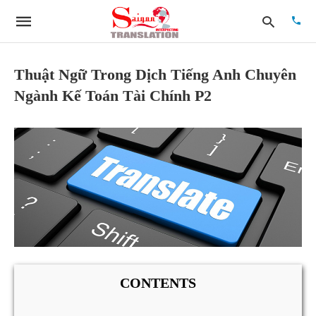
Thuật Ngữ Trong Dịch Tiếng Anh Chuyên
Ngành Kế Toán Tài Chính P2
Type
your
searc
quer
and
hit
enter:
CONTENTS