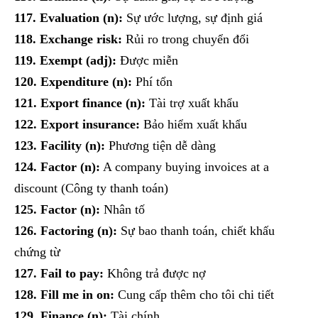
117. Evaluation (n):
Sự ước lượng, sự định giá
118. Exchange risk:
Rủi ro trong chuyển đổi
119. Exempt (adj):
Được miễn
120. Expenditure (n):
Phí tổn
121. Export finance (n):
Tài trợ xuất khẩu
122. Export insurance:
Bảo hiểm xuất khẩu
123. Facility (n):
Phương tiện dễ dàng
124. Factor (n):
A company buying invoices at a
discount (Công ty thanh toán)
125. Factor (n):
Nhân tố
126. Factoring (n):
Sự bao thanh toán, chiết khấu
chứng từ
127. Fail to pay:
Không trả được nợ
128. Fill me in on:
Cung cấp thêm cho tôi chi tiết
129. Finance (n):
Tài chính