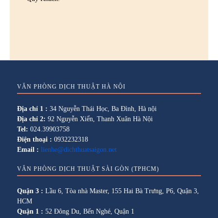
VĂN PHÒNG DỊCH THUẬT HÀ NỘI
Địa chỉ 1 :
34 Nguyễn Thái Học, Ba Đình, Hà nội
Địa chỉ 2:
92 Nguyễn Xiển, Thanh Xuân Hà Nội
Tel:
024.39903758
Điện thoại :
0932232318
Email :
lienhe@dichthuatsaigon.net
VĂN PHÒNG DỊCH THUẬT SÀI GÒN (TPHCM)
Quận 3 :
Lầu 6, Tòa nhà Master, 155 Hai Bà Trưng, P6, Quận 3,
HCM
Quận 1 :
52 Đông Du, Bến Nghé, Quận 1