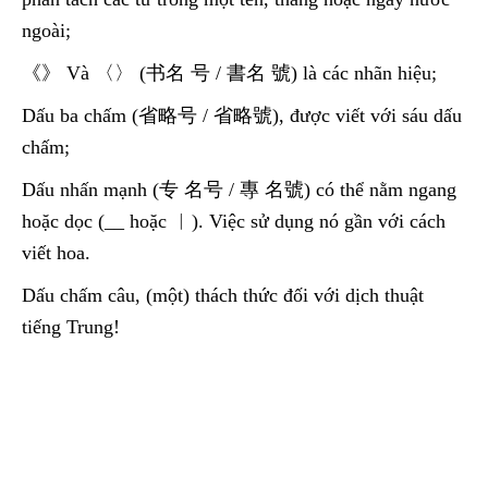
ngoài;
《》 Và 〈〉 (书名 号 / 書名 號) là các nhãn hiệu;
Dấu ba chấm (省略号 / 省略號), được viết với sáu dấu
chấm;
Dấu nhấn mạnh (专 名号 / 專 名號) có thể nằm ngang
hoặc dọc (__ hoặc ︳). Việc sử dụng nó gần với cách
viết hoa.
Dấu chấm câu, (một) thách thức đối với dịch thuật
tiếng Trung!