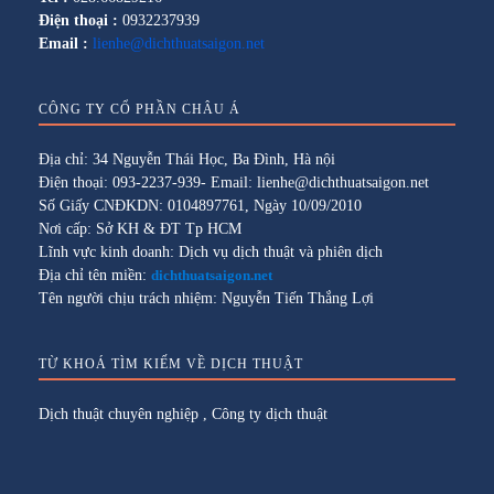
Điện thoại :
0932237939
Email :
lienhe@dichthuatsaigon.net
CÔNG TY CỔ PHẦN CHÂU Á
Địa chỉ: 34 Nguyễn Thái Học, Ba Đình, Hà nội
Điện thoại: 093-2237-939- Email: lienhe@dichthuatsaigon.net
Số Giấy CNĐKDN: 0104897761, Ngày 10/09/2010
Nơi cấp: Sở KH & ĐT Tp HCM
Lĩnh vực kinh doanh: Dịch vụ dịch thuật và phiên dịch
Địa chỉ tên miền:
dichthuatsaigon.net
Tên người chịu trách nhiệm: Nguyễn Tiến Thắng Lợi
TỪ KHOÁ TÌM KIẾM VỀ DỊCH THUẬT
Dịch thuật chuyên nghiệp
,
Công ty dịch thuật