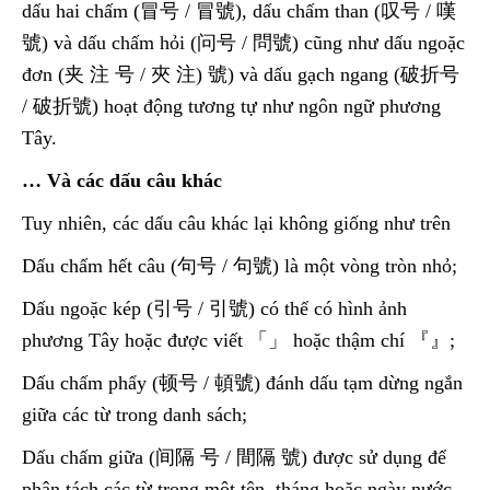
dấu hai chấm (冒号 / 冒號), dấu chấm than (叹号 / 嘆
號) và dấu chấm hỏi (问号 / 問號) cũng như dấu ngoặc
đơn (夹 注 号 / 夾 注) 號) và dấu gạch ngang (破折号
/ 破折號) hoạt động tương tự như ngôn ngữ phương
Tây.
… Và các dấu câu khác
Tuy nhiên, các dấu câu khác lại không giống như trên
Dấu chấm hết câu (句号 / 句號) là một vòng tròn nhỏ;
Dấu ngoặc kép (引号 / 引號) có thể có hình ảnh
phương Tây hoặc được viết 「」 hoặc thậm chí 『』;
Dấu chấm phẩy (顿号 / 頓號) đánh dấu tạm dừng ngắn
giữa các từ trong danh sách;
Dấu chấm giữa (间隔 号 / 間隔 號) được sử dụng để
phân tách các từ trong một tên, tháng hoặc ngày nước