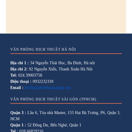
VĂN PHÒNG DỊCH THUẬT HÀ NỘI
Địa chỉ 1 :
34 Nguyễn Thái Học, Ba Đình, Hà nội
Địa chỉ 2:
92 Nguyễn Xiển, Thanh Xuân Hà Nội
Tel:
024.39903758
Điện thoại :
0932232318
Email :
lienhe@dichthuatsaigon.net
VĂN PHÒNG DỊCH THUẬT SÀI GÒN (TPHCM)
Quận 3 :
Lầu 6, Tòa nhà Master, 155 Hai Bà Trưng, P6, Quận 3,
HCM
Quận 1 :
52 Đông Du, Bến Nghé, Quận 1
Tel :
028.66829216