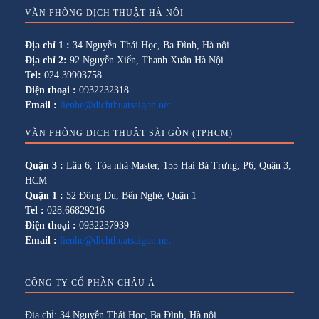
VĂN PHÒNG DỊCH THUẬT HÀ NỘI
Địa chỉ 1 :
34 Nguyễn Thái Học, Ba Đình, Hà nội
Địa chỉ 2:
92 Nguyễn Xiển, Thanh Xuân Hà Nội
Tel:
024.39903758
Điện thoại :
0932232318
Email :
lienhe@dichthuatsaigon.net
VĂN PHÒNG DỊCH THUẬT SÀI GÒN (TPHCM)
Quận 3 :
Lầu 6, Tòa nhà Master, 155 Hai Bà Trưng, P6, Quận 3,
HCM
Quận 1 :
52 Đông Du, Bến Nghé, Quận 1
Tel :
028.66829216
Điện thoại :
0932237939
Email :
lienhe@dichthuatsaigon.net
CÔNG TY CỔ PHẦN CHÂU Á
Địa chỉ: 34 Nguyễn Thái Học, Ba Đình, Hà nội