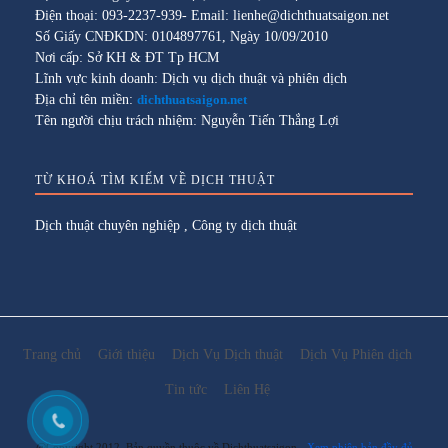
Điện thoại: 093-2237-939- Email: lienhe@dichthuatsaigon.net
Số Giấy CNĐKDN: 0104897761, Ngày 10/09/2010
Nơi cấp: Sở KH & ĐT Tp HCM
Lĩnh vực kinh doanh: Dịch vụ dịch thuật và phiên dịch
Địa chỉ tên miền:
dichthuatsaigon.net
Tên người chịu trách nhiệm: Nguyễn Tiến Thắng Lợi
TỪ KHOÁ TÌM KIẾM VỀ DỊCH THUẬT
Dịch thuật chuyên nghiệp
,
Công ty dịch thuật
Trang chủ
Giới thiệu
Dịch Vụ Dịch thuật
Dịch Vụ Phiên dịch
Tin tức
Liên Hệ
@Copyright 2012. Bản quyền thuộc về Dichthuatsaigon
Xem phiên bản đầy đủ