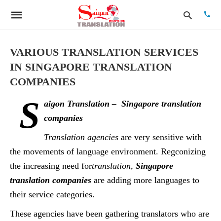
VARIOUS TRANSLATION SERVICES
IN SINGAPORE TRANSLATION
Type
COMPANIES
your
searc
S
quer
aigon Translation – Singapore translation
and
hit
companies
enter:
Translation agencies
are very sensitive with
the movements of language environment. Regconizing
the increasing need for
translation
,
Singapore
translation companies
are adding more languages to
their service categories.
These agencies have been gathering translators who are