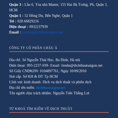
Quận 3 :
Lầu 6, Tòa nhà Master, 155 Hai Bà Trưng, P6, Quận 3,
HCM
Quận 1 :
52 Đông Du, Bến Nghé, Quận 1
Tel :
028.66829216
Điện thoại :
0932237939
Email :
lienhe@dichthuatsaigon.net
CÔNG TY CỔ PHẦN CHÂU Á
Địa chỉ: 34 Nguyễn Thái Học, Ba Đình, Hà nội
Điện thoại: 093-2237-939- Email: lienhe@dichthuatsaigon.net
Số Giấy CNĐKDN: 0104897761, Ngày 10/09/2010
Nơi cấp: Sở KH & ĐT Tp HCM
Lĩnh vực kinh doanh: Dịch vụ dịch thuật và phiên dịch
Địa chỉ tên miền:
dichthuatsaigon.net
Tên người chịu trách nhiệm: Nguyễn Tiến Thắng Lợi
TỪ KHOÁ TÌM KIẾM VỀ DỊCH THUẬT