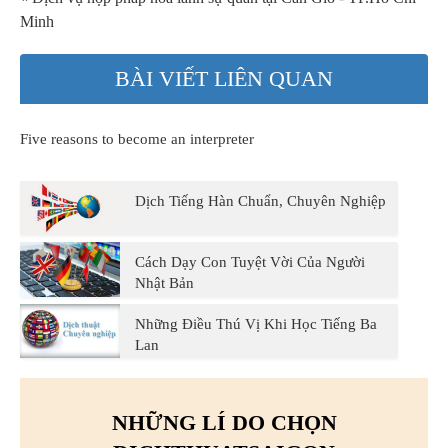
Minh
BÀI VIẾT LIÊN QUAN
Five reasons to become an interpreter
Dịch Tiếng Hàn Chuẩn, Chuyên Nghiệp
Cách Dạy Con Tuyệt Vời Của Người
Nhật Bản
Những Điều Thú Vị Khi Học Tiếng Ba
Lan
NHỮNG LÍ DO CHỌN