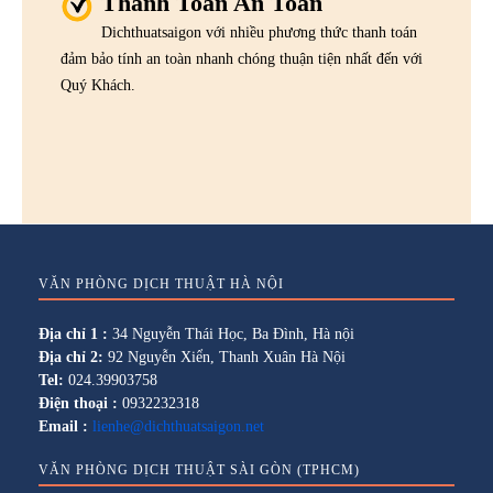
Thanh Toán An Toàn
Dichthuatsaigon với nhiều phương thức thanh toán
đảm bảo tính an toàn nhanh chóng thuận tiện nhất đến với
Quý Khách.
VĂN PHÒNG DỊCH THUẬT HÀ NỘI
Địa chỉ 1 :
34 Nguyễn Thái Học, Ba Đình, Hà nội
Địa chỉ 2:
92 Nguyễn Xiển, Thanh Xuân Hà Nội
Tel:
024.39903758
Điện thoại :
0932232318
Email :
lienhe@dichthuatsaigon.net
VĂN PHÒNG DỊCH THUẬT SÀI GÒN (TPHCM)