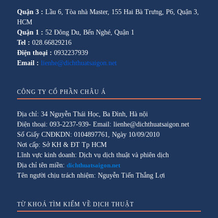
Quận 3 :
Lầu 6, Tòa nhà Master, 155 Hai Bà Trưng, P6, Quận 3,
HCM
Quận 1 :
52 Đông Du, Bến Nghé, Quận 1
Tel :
028.66829216
Điện thoại :
0932237939
Email :
lienhe@dichthuatsaigon.net
CÔNG TY CỔ PHẦN CHÂU Á
Địa chỉ: 34 Nguyễn Thái Học, Ba Đình, Hà nội
Điện thoại: 093-2237-939- Email: lienhe@dichthuatsaigon.net
Số Giấy CNĐKDN: 0104897761, Ngày 10/09/2010
Nơi cấp: Sở KH & ĐT Tp HCM
Lĩnh vực kinh doanh: Dịch vụ dịch thuật và phiên dịch
Địa chỉ tên miền:
dichthuatsaigon.net
Tên người chịu trách nhiệm: Nguyễn Tiến Thắng Lợi
TỪ KHOÁ TÌM KIẾM VỀ DỊCH THUẬT