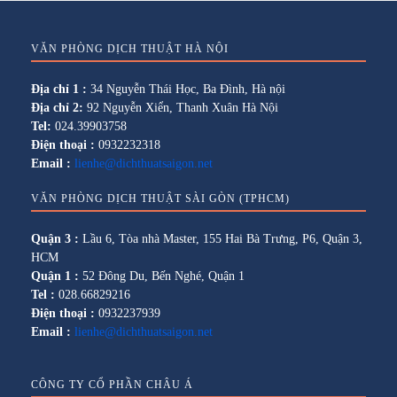
VĂN PHÒNG DỊCH THUẬT HÀ NỘI
Địa chỉ 1 :
34 Nguyễn Thái Học, Ba Đình, Hà nội
Địa chỉ 2:
92 Nguyễn Xiển, Thanh Xuân Hà Nội
Tel:
024.39903758
Điện thoại :
0932232318
Email :
lienhe@dichthuatsaigon.net
VĂN PHÒNG DỊCH THUẬT SÀI GÒN (TPHCM)
Quận 3 :
Lầu 6, Tòa nhà Master, 155 Hai Bà Trưng, P6, Quận 3,
HCM
Quận 1 :
52 Đông Du, Bến Nghé, Quận 1
Tel :
028.66829216
Điện thoại :
0932237939
Email :
lienhe@dichthuatsaigon.net
CÔNG TY CỔ PHẦN CHÂU Á