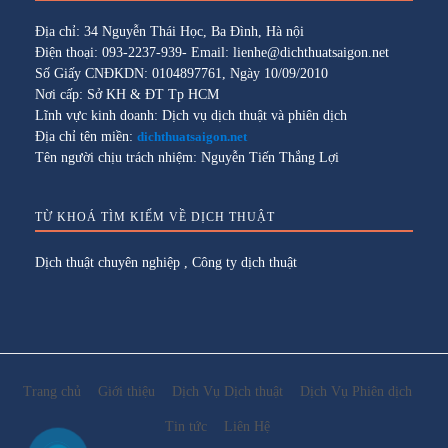
Địa chỉ: 34 Nguyễn Thái Học, Ba Đình, Hà nội
Điện thoại: 093-2237-939- Email: lienhe@dichthuatsaigon.net
Số Giấy CNĐKDN: 0104897761, Ngày 10/09/2010
Nơi cấp: Sở KH & ĐT Tp HCM
Lĩnh vực kinh doanh: Dịch vụ dịch thuật và phiên dịch
Địa chỉ tên miền:
dichthuatsaigon.net
Tên người chịu trách nhiệm: Nguyễn Tiến Thắng Lợi
TỪ KHOÁ TÌM KIẾM VỀ DỊCH THUẬT
Dịch thuật chuyên nghiệp
,
Công ty dịch thuật
Trang chủ
Giới thiệu
Dịch Vụ Dịch thuật
Dịch Vụ Phiên dịch
Tin tức
Liên Hệ