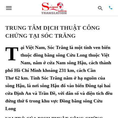
TRUNG TÂM DỊCH THUẬT CÔNG
CHỨNG TẠI SÓC TRĂNG
Type
T
your
ại Việt Nam, Sóc Trăng là một tỉnh ven biển
searc
quer
thuộc đồng bằng sông Cửu Long thuộc Việt
and
Nam, nằm ở cửa Nam sông Hậu, cách thành
hit
enter:
phố Hồ Chí Minh khoảng 231 km, cách Cần
Thơ 62 km. Tỉnh Sóc Trăng nằm ở hạ nguồn của
sông Hậu, là nơi sông Hậu đổ vào biển Đông tại hai
cửa Định An và Trần Đề, với dân số và diện tích đều
đứng thứ 6 trong khu vực Đồng bằng sông Cửu
Long