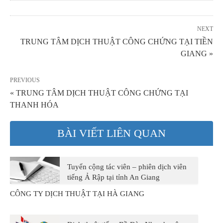
NEXT
TRUNG TÂM DỊCH THUẬT CÔNG CHỨNG TẠI TIỀN
GIANG »
PREVIOUS
« TRUNG TÂM DỊCH THUẬT CÔNG CHỨNG TẠI
THANH HÓA
BÀI VIẾT LIÊN QUAN
Tuyển cộng tác viên – phiên dịch viên
tiếng Ả Rập tại tỉnh An Giang
CÔNG TY DỊCH THUẬT TẠI HÀ GIANG