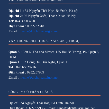
Địa chỉ 1 :
34 Nguyễn Thái Học, Ba Đình, Hà nội
Địa chỉ 2:
92 Nguyễn Xiển, Thanh Xuân Hà Nội
Tel:
024.39903758
Điện thoại :
0932232318
Email :
lienhe@dichthuatsaigon.net
VĂN PHÒNG DỊCH THUẬT SÀI GÒN (TPHCM)
Quận 3 :
Lầu 6, Tòa nhà Master, 155 Hai Bà Trưng, P6, Quận 3,
HCM
Quận 1 :
52 Đông Du, Bến Nghé, Quận 1
Tel :
028.66829216
Điện thoại :
0932237939
Email :
lienhe@dichthuatsaigon.net
CÔNG TY CỔ PHẦN CHÂU Á
Địa chỉ: 34 Nguyễn Thái Học, Ba Đình, Hà nội
Điện thoại: 093-2237-939- Email: lienhe@dichthuatsaigon.net