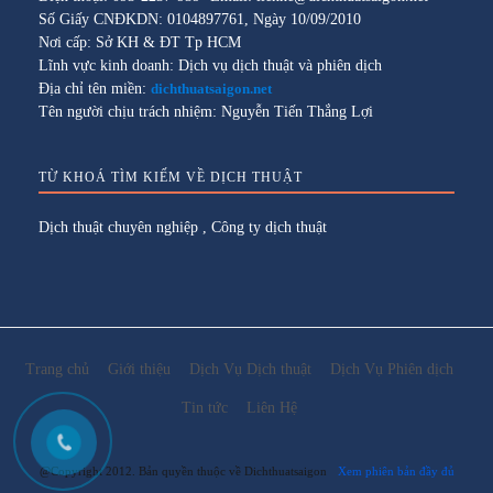
Số Giấy CNĐKDN: 0104897761, Ngày 10/09/2010
Nơi cấp: Sở KH & ĐT Tp HCM
Lĩnh vực kinh doanh: Dịch vụ dịch thuật và phiên dịch
Địa chỉ tên miền:
dichthuatsaigon.net
Tên người chịu trách nhiệm: Nguyễn Tiến Thắng Lợi
TỪ KHOÁ TÌM KIẾM VỀ DỊCH THUẬT
Dịch thuật chuyên nghiệp
,
Công ty dịch thuật
Trang chủ
Giới thiệu
Dịch Vụ Dịch thuật
Dịch Vụ Phiên dịch
Tin tức
Liên Hệ
@Copyright 2012. Bản quyền thuộc về Dichthuatsaigon
Xem phiên bản đầy đủ