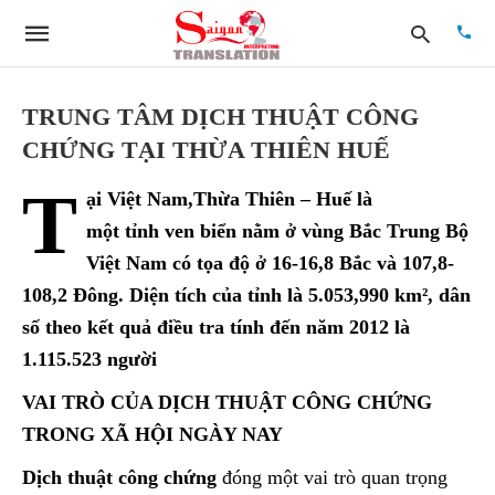
TRUNG TÂM DỊCH THUẬT CÔNG
CHỨNG TẠI THỪA THIÊN HUẾ
Type
T
your
ại Việt Nam,Thừa Thiên – Huế là
searc
quer
một tỉnh ven biển nằm ở vùng Bắc Trung Bộ
and
Việt Nam có tọa độ ở 16-16,8 Bắc và 107,8-
hit
enter:
108,2 Đông. Diện tích của tỉnh là 5.053,990 km², dân
số theo kết quả điều tra tính đến năm 2012 là
1.115.523 người
VAI TRÒ CỦA DỊCH THUẬT CÔNG CHỨNG
TRONG XÃ HỘI NGÀY NAY
Dịch thuật công chứng
đóng một vai trò quan trọng