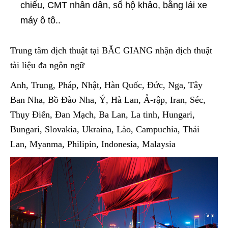
chiếu, CMT nhân dân, sổ hộ khảo, bằng lái xe
máy ô tô..
Trung tâm dịch thuật tại BẮC GIANG nhận dịch thuật
tài liệu đa ngôn ngữ
Anh, Trung, Pháp, Nhật, Hàn Quốc, Đức, Nga, Tây
Ban Nha, Bồ Đào Nha, Ý, Hà Lan, Ả-rập, Iran, Séc,
Thụy Điển, Đan Mạch, Ba Lan, La tinh, Hungari,
Bungari, Slovakia, Ukraina, Lào, Campuchia, Thái
Lan, Myanma, Philipin, Indonesia, Malaysia