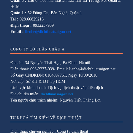
Quận 3 :
Lầu 6, Tòa nhà Master, 155 Hai Bà Trưng, P6, Quận 3,
HCM
Quận 1 :
52 Đông Du, Bến Nghé, Quận 1
Tel :
028.66829216
Điện thoại :
0932237939
Email :
lienhe@dichthuatsaigon.net
CÔNG TY CỔ PHẦN CHÂU Á
Địa chỉ: 34 Nguyễn Thái Học, Ba Đình, Hà nội
Điện thoại: 093-2237-939- Email: lienhe@dichthuatsaigon.net
Số Giấy CNĐKDN: 0104897761, Ngày 10/09/2010
Nơi cấp: Sở KH & ĐT Tp HCM
Lĩnh vực kinh doanh: Dịch vụ dịch thuật và phiên dịch
Địa chỉ tên miền:
dichthuatsaigon.net
Tên người chịu trách nhiệm: Nguyễn Tiến Thắng Lợi
TỪ KHOÁ TÌM KIẾM VỀ DỊCH THUẬT
Dịch thuật chuyên nghiệp
,
Công ty dịch thuật