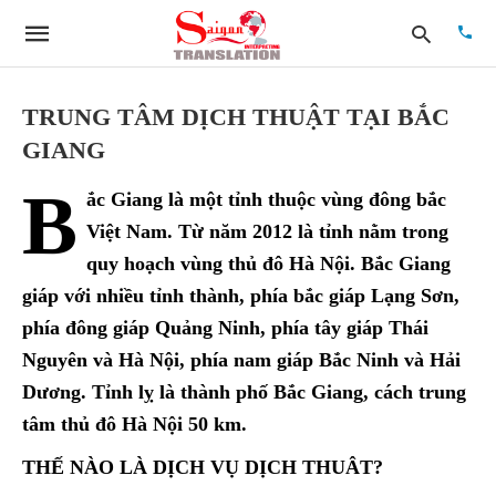
TRUNG TÂM DỊCH THUẬT TẠI BẮC
GIANG
Type
B
your
ắc Giang là một tỉnh thuộc vùng đông bắc
searc
quer
Việt Nam. Từ năm 2012 là tỉnh nằm trong
and
quy hoạch vùng thủ đô Hà Nội. Bắc Giang
hit
enter:
giáp với nhiều tỉnh thành, phía bắc giáp Lạng Sơn,
phía đông giáp Quảng Ninh, phía tây giáp Thái
Nguyên và Hà Nội, phía nam giáp Bắc Ninh và Hải
Dương. Tỉnh lỵ là thành phố Bắc Giang, cách trung
tâm thủ đô Hà Nội 50 km.
THẾ NÀO LÀ DỊCH VỤ DỊCH THUÂT?