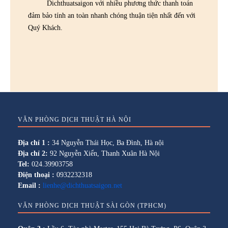
Dichthuatsaigon với nhiều phương thức thanh toán
đảm bảo tính an toàn nhanh chóng thuận tiện nhất đến với
Quý Khách.
VĂN PHÒNG DỊCH THUẬT HÀ NỘI
Địa chỉ 1 :
34 Nguyễn Thái Học, Ba Đình, Hà nội
Địa chỉ 2:
92 Nguyễn Xiển, Thanh Xuân Hà Nội
Tel:
024.39903758
Điện thoại :
0932232318
Email :
lienhe@dichthuatsaigon.net
VĂN PHÒNG DỊCH THUẬT SÀI GÒN (TPHCM)