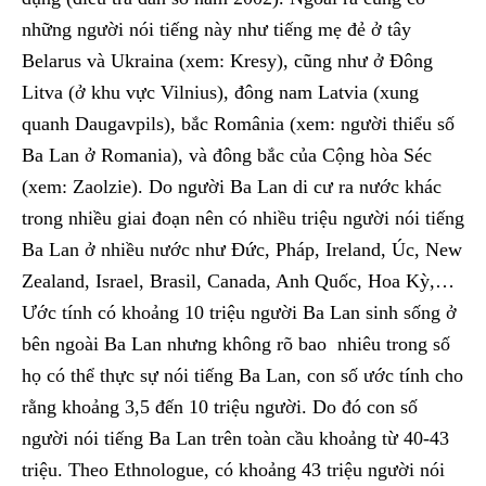
những người nói tiếng này như tiếng mẹ đẻ ở tây
Belarus và Ukraina (xem: Kresy), cũng như ở Đông
Litva (ở khu vực Vilnius), đông nam Latvia (xung
quanh Daugavpils), bắc România (xem: người thiểu số
Ba Lan ở Romania), và đông bắc của Cộng hòa Séc
(xem: Zaolzie). Do người Ba Lan di cư ra nước khác
trong nhiều giai đoạn nên có nhiều triệu người nói tiếng
Ba Lan ở nhiều nước như Đức, Pháp, Ireland, Úc, New
Zealand, Israel, Brasil, Canada, Anh Quốc, Hoa Kỳ,…
Ước tính có khoảng 10 triệu người Ba Lan sinh sống ở
bên ngoài Ba Lan nhưng không rõ bao nhiêu trong số
họ có thể thực sự nói tiếng Ba Lan, con số ước tính cho
rằng khoảng 3,5 đến 10 triệu người. Do đó con số
người nói tiếng Ba Lan trên toàn cầu khoảng từ 40-43
triệu. Theo Ethnologue, có khoảng 43 triệu người nói