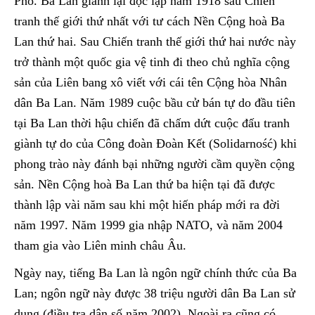
Phổ. Ba Lan giành lại độc lập năm 1918 sau Chiến
tranh thế giới thứ nhất với tư cách Nền Cộng hoà Ba
Lan thứ hai. Sau Chiến tranh thế giới thứ hai nước này
trở thành một quốc gia vệ tinh đi theo chủ nghĩa cộng
sản của Liên bang xô viết với cái tên Cộng hòa Nhân
dân Ba Lan. Năm 1989 cuộc bầu cử bán tự do đầu tiên
tại Ba Lan thời hậu chiến đã chấm dứt cuộc đấu tranh
giành tự do của Công đoàn Đoàn Kết (Solidarność) khi
phong trào này đánh bại những người cầm quyền cộng
sản. Nền Cộng hoà Ba Lan thứ ba hiện tại đã được
thành lập vài năm sau khi một hiến pháp mới ra đời
năm 1997. Năm 1999 gia nhập NATO, và năm 2004
tham gia vào Liên minh châu Âu.
Ngày nay, tiếng Ba Lan là ngôn ngữ chính thức của Ba
Lan; ngôn ngữ này được 38 triệu người dân Ba Lan sử
dụng (điều tra dân số năm 2002). Ngoài ra cũng có