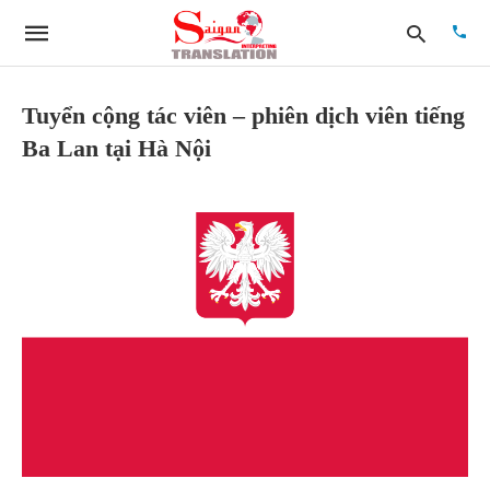
Tuyển cộng tác viên – phiên dịch viên tiếng
Ba Lan tại Hà Nội
Type
your
searc
quer
and
hit
enter: