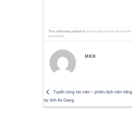
This entry was posted in
Dịch thuật
,
Dịch thuật chuyê
permalink
.
MIEN
Tuyển cộng tác viên – phiên dịch viên tiế
tại tỉnh An Giang