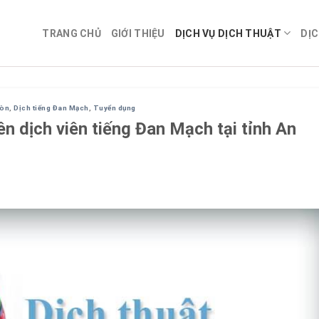
TRANG CHỦ
GIỚI THIỆU
DỊCH VỤ DỊCH THUẬT
DỊC
Gòn
,
Dịch tiếng Đan Mạch
,
Tuyển dụng
ên dịch viên tiếng Đan Mạch tại tỉnh An