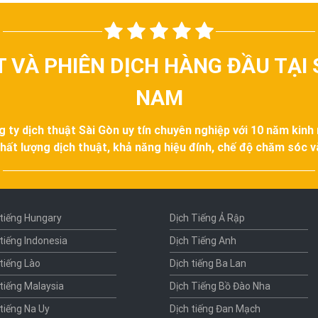
T VÀ PHIÊN DỊCH HÀNG ĐẦU TẠI 
NAM
g ty dịch thuật Sài Gòn uy tín chuyên nghiệp với 10 năm kinh
hất lượng dịch thuật, khả năng hiệu đính, chế độ chăm sóc 
 tiếng Hungary
Dịch Tiếng Ả Rập
 tiếng Indonesia
Dịch Tiếng Anh
 tiếng Lào
Dịch tiếng Ba Lan
 tiếng Malaysia
Dịch Tiếng Bồ Đào Nha
 tiếng Na Uy
Dịch tiếng Đan Mạch