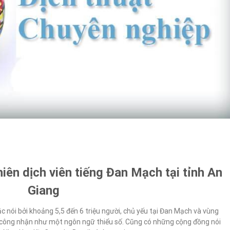
iên dịch viên tiếng Đan Mạch tại tỉnh An
Giang
nói bởi khoảng 5,5 đến 6 triệu người, chủ yếu tại Đan Mạch và vùng
 công nhận như một ngôn ngữ thiểu số. Cũng có những cộng đồng nói