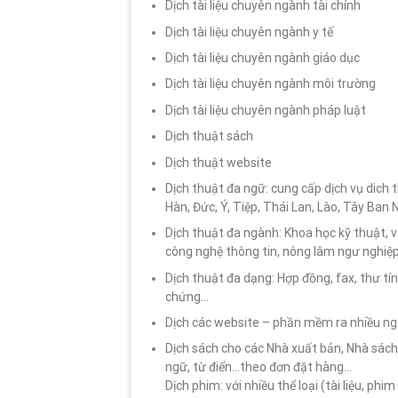
Dịch tài liệu chuyên ngành tài chính
Dịch tài liệu chuyên ngành y tế
Dịch tài liệu chuyên ngành giáo dục
Dịch tài liệu chuyên ngành môi trường
Dịch tài liệu chuyên ngành pháp luật
Dịch thuật sách
Dịch thuật website
Dịch thuật đa ngữ: cung cấp dịch vụ dich 
Hàn, Đức, Ý, Tiệp, Thái Lan, Lào, Tây Ban
Dịch thuật đa ngành: Khoa học kỹ thuật, văn
công nghệ thông tin, nông lâm ngư nghiệp,
Dịch thuật đa dạng: Hợp đồng, fax, thư tín,
chứng…
Dịch các website – phần mềm ra nhiều n
Dịch sách cho các Nhà xuất bản, Nhà sác
ngữ, từ điển…theo đơn đặt hàng…
Dịch phim: với nhiều thể loại (tài liệu, ph