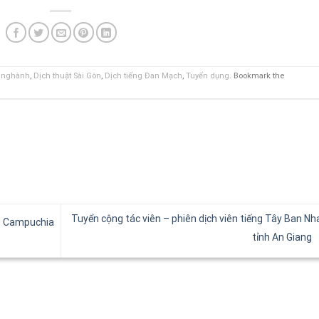
n nghành
,
Dịch thuật Sài Gòn
,
Dịch tiếng Đan Mạch
,
Tuyển dụng
. Bookmark the
Tuyển cộng tác viên – phiên dịch viên tiếng Tây Ban Nha
ng Campuchia
tỉnh An Giang