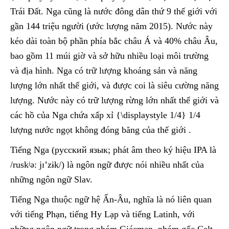
Trái Đất. Nga cũng là nước đông dân thứ 9 thế giới với
gần 144 triệu người (ước lượng năm 2015). Nước này
kéo dài toàn bộ phần phía bắc châu Á và 40% châu Âu,
bao gồm 11 múi giờ và sở hữu nhiều loại môi trường
và địa hình. Nga có trữ lượng khoáng sản và năng
lượng lớn nhất thế giới, và được coi là siêu cường năng
lượng. Nước này có trữ lượng rừng lớn nhất thế giới và
các hồ của Nga chứa xấp xỉ {\displaystyle 1/4} 1/4
lượng nước ngọt không đóng băng của thế giới .
Tiếng Nga (русский язык; phát âm theo ký hiệu IPA là
/ruskʲə: jɪ’zɨk/) là ngôn ngữ được nói nhiều nhất của
những ngôn ngữ Slav.
Tiếng Nga thuộc ngữ hệ Ấn-Âu, nghĩa là nó liên quan
với tiếng Phạn, tiếng Hy Lạp và tiếng Latinh, với