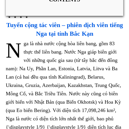
Tuyển cộng tác viên – phiên dịch viên tiếng
Nga tại tỉnh Bắc Kạn
N
ga là nhà nước cộng hòa liên bang, gồm 83
thực thể liên bang. Nước Nga giáp biên giới
với những quốc gia sau (từ tây bắc đến đông
nam): Na Uy, Phần Lan, Estonia, Latvia, Litva và Ba
Lan (cả hai đều qua tỉnh Kaliningrad), Belarus,
Ukraina, Gruzia, Azerbaijan, Kazakhstan, Trung Quốc,
Mông Cổ, và Bắc Triều Tiên. Nước này cũng có biên
giới biển với Nhật Bản (qua Biển Okhotsk) và Hoa Kỳ
(qua Eo biển Bering). Với diện tích 17,098,246 km²,
Nga là nước có diện tích lớn nhất thế giới, bao phủ
{\displaystyle 1/9} {\displaystyle 1/9} diện tích lục địa