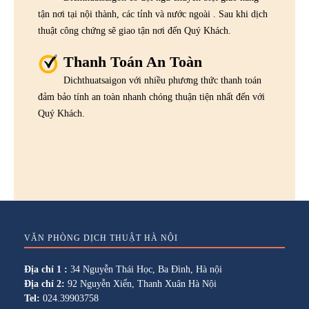
tận nơi tại nội thành, các tỉnh và nước ngoài . Sau khi dịch
thuật công chứng sẽ giao tận nơi đến Quý Khách.
Thanh Toán An Toàn
Dichthuatsaigon với nhiều phương thức thanh toán
đảm bảo tính an toàn nhanh chóng thuận tiện nhất đến với
Quý Khách.
VĂN PHÒNG DỊCH THUẬT HÀ NỘI
Địa chỉ 1 :
34 Nguyễn Thái Học, Ba Đình, Hà nội
Địa chỉ 2:
92 Nguyễn Xiển, Thanh Xuân Hà Nội
Tel:
024.39903758