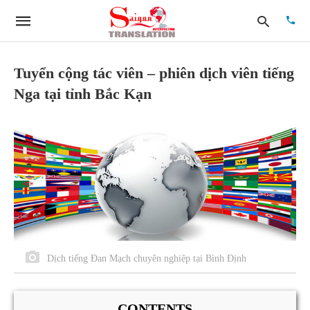
Tuyển cộng tác viên – phiên dịch viên tiếng
Nga tại tỉnh Bắc Kạn
Type
your
searc
quer
and
hit
enter:
Dịch tiếng Đan Mạch chuyên nghiệp tại Bình Định
CONTENTS