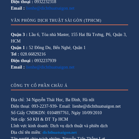
Điện thoại :
0932232318
Email :
lienhe@dichthuatsaigon.net
VĂN PHÒNG DỊCH THUẬT SÀI GÒN (TPHCM)
Quận 3 :
Lầu 6, Tòa nhà Master, 155 Hai Bà Trưng, P6, Quận 3,
HCM
Quận 1 :
52 Đông Du, Bến Nghé, Quận 1
Tel :
028.66829216
Điện thoại :
0932237939
Email :
lienhe@dichthuatsaigon.net
CÔNG TY CỔ PHẦN CHÂU Á
Địa chỉ: 34 Nguyễn Thái Học, Ba Đình, Hà nội
Điện thoại: 093-2237-939- Email: lienhe@dichthuatsaigon.net
Số Giấy CNĐKDN: 0104897761, Ngày 10/09/2010
Nơi cấp: Sở KH & ĐT Tp HCM
Lĩnh vực kinh doanh: Dịch vụ dịch thuật và phiên dịch
Địa chỉ tên miền:
dichthuatsaigon.net
Tên người chịu trách nhiệm: Nguyễn Tiến Thắng Lợi