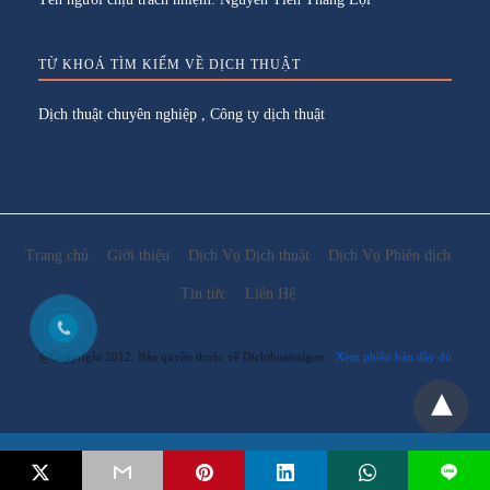
TỪ KHOÁ TÌM KIẾM VỀ DỊCH THUẬT
Dịch thuật chuyên nghiệp
,
Công ty dịch thuật
Trang chủ
Giới thiệu
Dịch Vụ Dịch thuật
Dịch Vụ Phiên dịch
Tin tức
Liên Hệ
@Copyright 2012. Bản quyền thuộc về Dichthuatsaigon
Xem phiên bản đầy đủ
Email:
lienhe@dichthuatsaigon.net
L