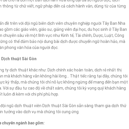
nh thông từ chữ viết, ngữ pháp đến cả cách hành văn, dùng từ của từng
ấn đề trên với đội ngũ biên dịch viên chuyên nghiệp người Tây Ban Nha
gồm các giáo viên, giáo sư, giảng viên đại học, du học sinh ở Tây Ban
 chuyên sâu về một lĩnh vực như Kinh tế, Tài chính, Dược, Luật, Công
hững có thể đảm bảo nội dung bài dịch được chuyển ngữ hoàn hảo, mà
văn phong văn hóa của người đọc.
i Dịch thuật Sài Gòn
 ty dịch thuật khác như: Dịch chính xác hoàn toàn, dịch rẻ nhất thị
ần mà khách hàng vẫn không hài lòng… Thật tiếc rằng tại đây, chúng tôi
c kỳ thấp, mà chúng tôi chỉ nỗ lực không ngừng để mang đến bạn một
. Với sự đầu tư cao độ về chất xám, chúng tôi kỳ vọng quý khách hàng
t luôn đi kèm với chi phí phù hợp.
ội ngũ dịch thuật viên Dịch thuật Sài Gòn sẵn sàng tham gia dịch thử
tin tưởng vào dịch vụ mà chúng tôi cung ứng.
Nha chuyên ngành bao gồm: