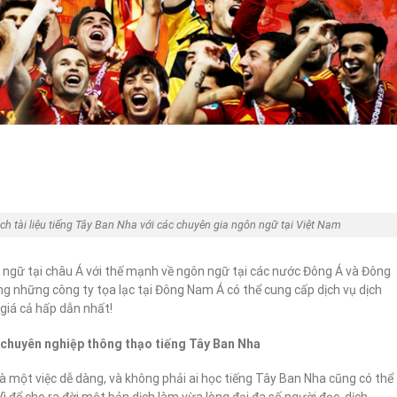
Dịch tài liệu tiếng Tây Ban Nha với các chuyên gia ngôn ngữ tại Việt Nam
 ngữ tại châu Á với thế mạnh về ngôn ngữ tại các nước Đông Á và Đông
 những công ty tọa lạc tại Đông Nam Á có thể cung cấp dịch vụ dịch
 giá cả hấp dẫn nhất!
ên chuyên nghiệp thông thạo tiếng Tây Ban Nha
 là một việc dễ dàng, và không phải ai học tiếng Tây Ban Nha cũng có thể
 để cho ra đời một bản dịch làm vừa lòng đại đa số người đọc, dịch