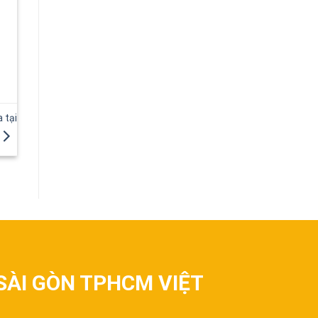
 tại
SÀI GÒN TPHCM VIỆT