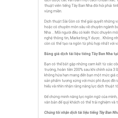
thuật viên tiếng Tây Ban Nha đòi hỏi phải ti
vùng miền.
Dịch thuật Sài Gòn có thể giải quyết những v
hoặc có chuyên môn sâu về chuyên ngành bao 
Nha … Mỗi người đều có kiến thức chuyên môn
nghệ thông tin, Marketing,Y dược… Không n
còn có thể tạo ra ngôn từ phù hợp nhất với 
Bảng giá dịch tài liệu tiếng Tây Ban Nha tạ
Bạn có thể bắt gặp những cam kết từ các công
trường, hoàn tiền 200% sau khi chỉnh sửa 3 l
không hứa hẹn mang đến bạn một mức giá cự
sản phẩm tương xứng với mức phí được đề ra
hiểu và nhìn nhận rằng năng lực dịch thuật tố
Để chứng minh năng lực ngôn ngữ của mình, đ
văn bản để quý khách có thể trải nghiệm và 
Chúng tôi nhận dịch tài liệu tiếng Tây Ban 