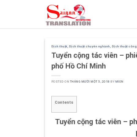
Skip
to
content
Dịch thuật
,
Dịch thuật chuyên nghành
,
Dịch thuật côn
Tuyển cộng tác viên – phi
phố Hồ Chí Minh
POSTED ON
THÁNG MƯỜI MỘT 5, 2018
BY
MIEN
Contents
Tuyển cộng tác viên – ph