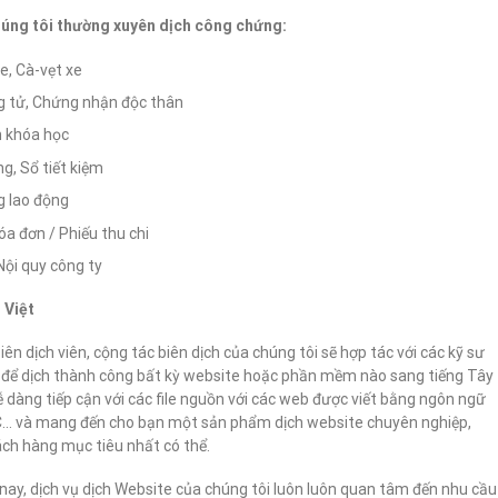
húng tôi thường xuyên dịch công chứng:
e, Cà-vẹt xe
ng tử, Chứng nhận độc thân
n khóa học
g, Sổ tiết kiệm
g lao động
óa đơn / Phiếu thu chi
Nội quy công ty
 Việt
ên dịch viên, cộng tác biên dịch của chúng tôi sẽ hợp tác với các kỹ sư
để dịch thành công bất kỳ website hoặc phần mềm nào sang tiếng Tây
dễ dàng tiếp cận với các file nguồn với các web được viết bằng ngôn ngữ
 và mang đến cho bạn một sản phẩm dịch website chuyên nghiệp,
ách hàng mục tiêu nhất có thể.
ện nay, dịch vụ dịch Website của chúng tôi luôn luôn quan tâm đến nhu cầu