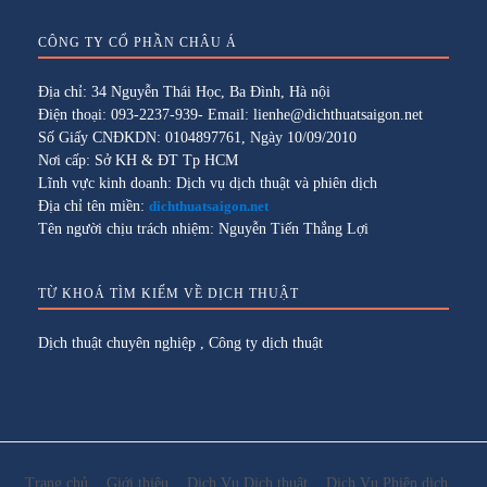
CÔNG TY CỔ PHẦN CHÂU Á
Địa chỉ: 34 Nguyễn Thái Học, Ba Đình, Hà nội
Điện thoại: 093-2237-939- Email: lienhe@dichthuatsaigon.net
Số Giấy CNĐKDN: 0104897761, Ngày 10/09/2010
Nơi cấp: Sở KH & ĐT Tp HCM
Lĩnh vực kinh doanh: Dịch vụ dịch thuật và phiên dịch
Địa chỉ tên miền:
dichthuatsaigon.net
Tên người chịu trách nhiệm: Nguyễn Tiến Thắng Lợi
TỪ KHOÁ TÌM KIẾM VỀ DỊCH THUẬT
Dịch thuật chuyên nghiệp
,
Công ty dịch thuật
Trang chủ
Giới thiệu
Dịch Vụ Dịch thuật
Dịch Vụ Phiên dịch