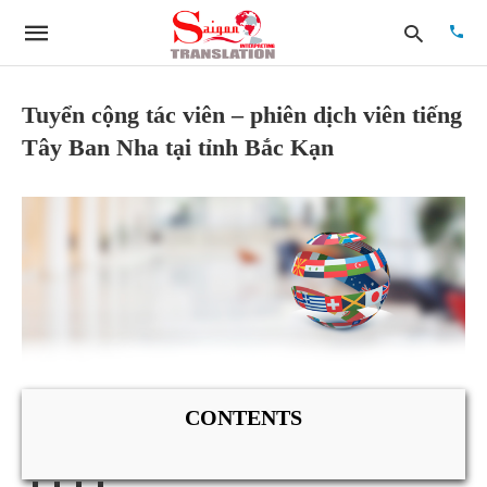
Tuyển cộng tác viên – phiên dịch viên tiếng
Tây Ban Nha tại tỉnh Bắc Kạn
Type
your
searc
quer
and
hit
enter:
CONTENTS