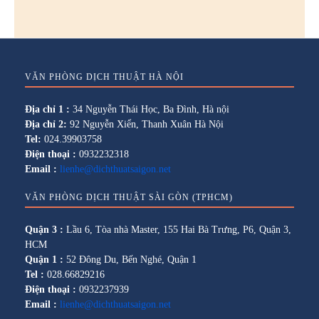
VĂN PHÒNG DỊCH THUẬT HÀ NỘI
Địa chỉ 1 :
34 Nguyễn Thái Học, Ba Đình, Hà nội
Địa chỉ 2:
92 Nguyễn Xiển, Thanh Xuân Hà Nội
Tel:
024.39903758
Điện thoại :
0932232318
Email :
lienhe@dichthuatsaigon.net
VĂN PHÒNG DỊCH THUẬT SÀI GÒN (TPHCM)
Quận 3 :
Lầu 6, Tòa nhà Master, 155 Hai Bà Trưng, P6, Quận 3,
HCM
Quận 1 :
52 Đông Du, Bến Nghé, Quận 1
Tel :
028.66829216
Điện thoại :
0932237939
Email :
lienhe@dichthuatsaigon.net