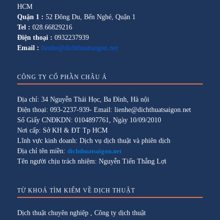
HCM
Quận 1 :
52 Đông Du, Bến Nghé, Quận 1
Tel :
028.66829216
Điện thoại :
0932237939
Email :
lienhe@dichthuatsaigon.net
CÔNG TY CỔ PHẦN CHÂU Á
Địa chỉ: 34 Nguyễn Thái Học, Ba Đình, Hà nội
Điện thoại: 093-2237-939- Email: lienhe@dichthuatsaigon.net
Số Giấy CNĐKDN: 0104897761, Ngày 10/09/2010
Nơi cấp: Sở KH & ĐT Tp HCM
Lĩnh vực kinh doanh: Dịch vụ dịch thuật và phiên dịch
Địa chỉ tên miền:
dichthuatsaigon.net
Tên người chịu trách nhiệm: Nguyễn Tiến Thắng Lợi
TỪ KHOÁ TÌM KIẾM VỀ DỊCH THUẬT
Dịch thuật chuyên nghiệp
,
Công ty dịch thuật