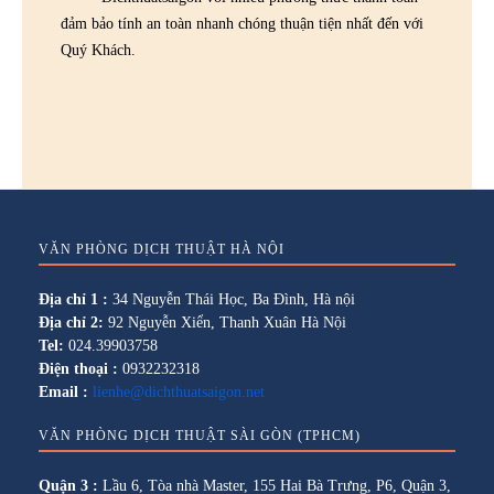
đảm bảo tính an toàn nhanh chóng thuận tiện nhất đến với
Quý Khách.
VĂN PHÒNG DỊCH THUẬT HÀ NỘI
Địa chỉ 1 :
34 Nguyễn Thái Học, Ba Đình, Hà nội
Địa chỉ 2:
92 Nguyễn Xiển, Thanh Xuân Hà Nội
Tel:
024.39903758
Điện thoại :
0932232318
Email :
lienhe@dichthuatsaigon.net
VĂN PHÒNG DỊCH THUẬT SÀI GÒN (TPHCM)
Quận 3 :
Lầu 6, Tòa nhà Master, 155 Hai Bà Trưng, P6, Quận 3,