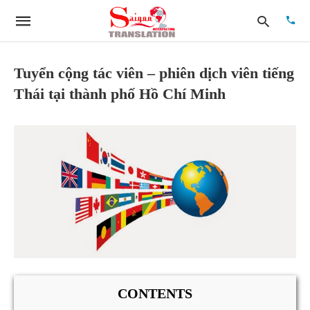
Tuyển cộng tác viên – phiên dịch viên tiếng
Thái tại thành phố Hồ Chí Minh
Type
your
searc
quer
and
hit
enter:
CONTENTS