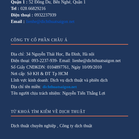
Quận 1 :
52 Đông Du, Bến Nghé, Quận 1
Tel :
028.66829216
Điện thoại :
0932237939
Email :
lienhe@dichthuatsaigon.net
CÔNG TY CỔ PHẦN CHÂU Á
Địa chỉ: 34 Nguyễn Thái Học, Ba Đình, Hà nội
Điện thoại: 093-2237-939- Email: lienhe@dichthuatsaigon.net
Số Giấy CNĐKDN: 0104897761, Ngày 10/09/2010
Nơi cấp: Sở KH & ĐT Tp HCM
Lĩnh vực kinh doanh: Dịch vụ dịch thuật và phiên dịch
Địa chỉ tên miền:
dichthuatsaigon.net
Tên người chịu trách nhiệm: Nguyễn Tiến Thắng Lợi
TỪ KHOÁ TÌM KIẾM VỀ DỊCH THUẬT
Dịch thuật chuyên nghiệp
,
Công ty dịch thuật