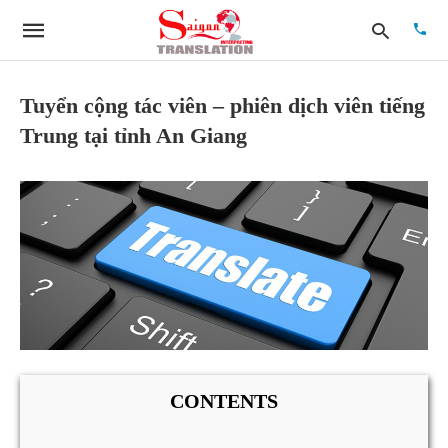
Tuyển cộng tác viên – phiên dịch viên tiếng
Trung tại tỉnh An Giang
Type
your
searc
quer
and
hit
enter:
CONTENTS