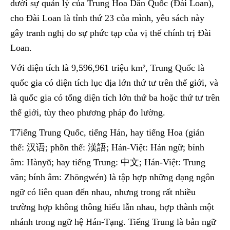
dưới sự quản lý của Trung Hoa Dân Quốc (Đài Loan),
cho Đài Loan là tỉnh thứ 23 của mình, yêu sách này
gây tranh nghị do sự phức tạp của vị thế chính trị Đài
Loan.
Với diện tích là 9,596,961 triệu km², Trung Quốc là
quốc gia có diện tích lục địa lớn thứ tư trên thế giới, và
là quốc gia có tổng diện tích lớn thứ ba hoặc thứ tư trên
thế giới, tùy theo phương pháp đo lường.
T7iếng Trung Quốc, tiếng Hán, hay tiếng Hoa (giản
thể: 汉语; phồn thể: 漢語; Hán-Việt: Hán ngữ; bính
âm: Hànyǔ; hay tiếng Trung: 中文; Hán-Việt: Trung
văn; bính âm: Zhōngwén) là tập hợp những dạng ngôn
ngữ có liên quan đến nhau, nhưng trong rất nhiều
trường hợp không thông hiểu lẫn nhau, hợp thành một
nhánh trong ngữ hệ Hán-Tạng. Tiếng Trung là bản ngữ