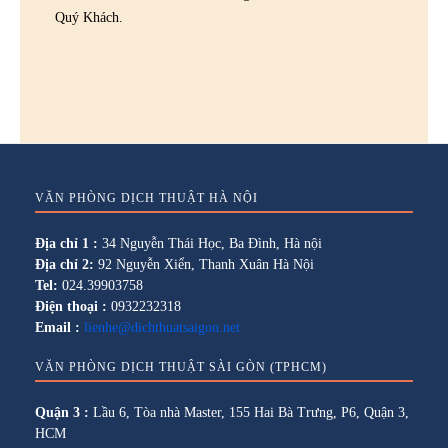
Quý Khách.
VĂN PHÒNG DỊCH THUẬT HÀ NỘI
Địa chỉ 1 :
34 Nguyễn Thái Học, Ba Đình, Hà nội
Địa chỉ 2:
92 Nguyễn Xiển, Thanh Xuân Hà Nội
Tel:
024.39903758
Điện thoại :
0932232318
Email :
lienhe@dichthuatsaigon.net
VĂN PHÒNG DỊCH THUẬT SÀI GÒN (TPHCM)
Quận 3 :
Lầu 6, Tòa nhà Master, 155 Hai Bà Trưng, P6, Quận 3,
HCM