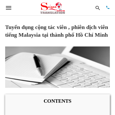
Tuyển dụng cộng tác viên , phiên dịch viên
tiếng Malaysia tại thành phố Hồ Chí Minh
Type
your
searc
quer
and
hit
enter:
CONTENTS