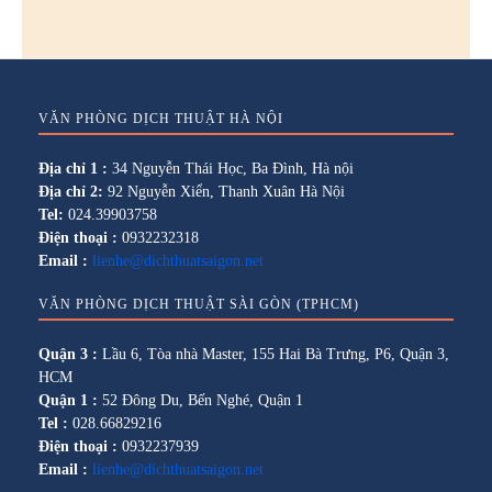
VĂN PHÒNG DỊCH THUẬT HÀ NỘI
Địa chỉ 1 :
34 Nguyễn Thái Học, Ba Đình, Hà nội
Địa chỉ 2:
92 Nguyễn Xiển, Thanh Xuân Hà Nội
Tel:
024.39903758
Điện thoại :
0932232318
Email :
lienhe@dichthuatsaigon.net
VĂN PHÒNG DỊCH THUẬT SÀI GÒN (TPHCM)
Quận 3 :
Lầu 6, Tòa nhà Master, 155 Hai Bà Trưng, P6, Quận 3,
HCM
Quận 1 :
52 Đông Du, Bến Nghé, Quận 1
Tel :
028.66829216
Điện thoại :
0932237939
Email :
lienhe@dichthuatsaigon.net