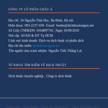
CÔNG TY CỔ PHẦN CHÂU Á
Địa chỉ: 34 Nguyễn Thái Học, Ba Đình, Hà nội
Điện thoại: 093-2237-939- Email: lienhe@dichthuatsaigon.net
Số Giấy CNĐKDN: 0104897761, Ngày 10/09/2010
Nơi cấp: Sở KH & ĐT Tp HCM
Lĩnh vực kinh doanh: Dịch vụ dịch thuật và phiên dịch
Địa chỉ tên miền:
dichthuatsaigon.net
Tên người chịu trách nhiệm: Nguyễn Tiến Thắng Lợi
TỪ KHOÁ TÌM KIẾM VỀ DỊCH THUẬT
Dịch thuật chuyên nghiệp
,
Công ty dịch thuật
Trang chủ
Giới thiệu
Dịch Vụ Dịch thuật
Dịch Vụ Phiên dịch