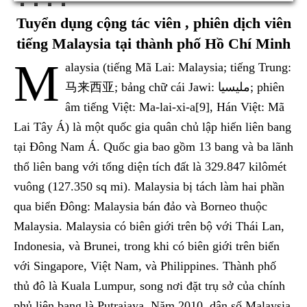
Tuyển dụng cộng tác viên , phiên dịch viên
tiếng Malaysia tại thành phố Hồ Chí Minh
M
alaysia (tiếng Mã Lai: Malaysia; tiếng Trung:
马来西亚; bảng chữ cái Jawi: مليسيا; phiên
âm tiếng Việt: Ma-lai-xi-a[9], Hán Việt: Mã
Lai Tây Á) là một quốc gia quân chủ lập hiến liên bang
tại Đông Nam Á. Quốc gia bao gồm 13 bang và ba lãnh
thổ liên bang với tổng diện tích đất là 329.847 kilômét
vuông (127.350 sq mi). Malaysia bị tách làm hai phần
qua biển Đông: Malaysia bán đảo và Borneo thuộc
Malaysia. Malaysia có biên giới trên bộ với Thái Lan,
Indonesia, và Brunei, trong khi có biên giới trên biển
với Singapore, Việt Nam, và Philippines. Thành phố
thủ đô là Kuala Lumpur, song nơi đặt trụ sở của chính
phủ liên bang là Putrajaya. Năm 2010, dân số Malaysia