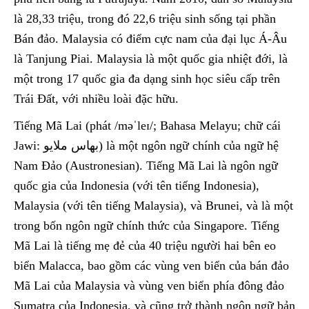
là 28,33 triệu, trong đó 22,6 triệu sinh sống tại phần
Bán đảo. Malaysia có điểm cực nam của đại lục Á-Âu
là Tanjung Piai. Malaysia là một quốc gia nhiệt đới, là
một trong 17 quốc gia đa dạng sinh học siêu cấp trên
Trái Đất, với nhiều loài đặc hữu.
Tiếng Mã Lai (phát /məˈleɪ/; Bahasa Melayu; chữ cái
Jawi: بهاس ملايو) là một ngôn ngữ chính của ngữ hệ
Nam Đảo (Austronesian). Tiếng Mã Lai là ngôn ngữ
quốc gia của Indonesia (với tên tiếng Indonesia),
Malaysia (với tên tiếng Malaysia), và Brunei, và là một
trong bốn ngôn ngữ chính thức của Singapore. Tiếng
Mã Lai là tiếng mẹ đẻ của 40 triệu người hai bên eo
biển Malacca, bao gồm các vùng ven biển của bán đảo
Mã Lai của Malaysia và vùng ven biển phía đông đảo
Sumatra của Indonesia, và cũng trở thành ngôn ngữ bản