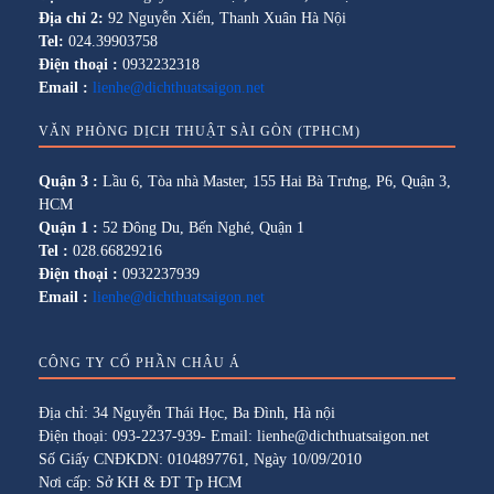
Địa chỉ 2:
92 Nguyễn Xiển, Thanh Xuân Hà Nội
Tel:
024.39903758
Điện thoại :
0932232318
Email :
lienhe@dichthuatsaigon.net
VĂN PHÒNG DỊCH THUẬT SÀI GÒN (TPHCM)
Quận 3 :
Lầu 6, Tòa nhà Master, 155 Hai Bà Trưng, P6, Quận 3,
HCM
Quận 1 :
52 Đông Du, Bến Nghé, Quận 1
Tel :
028.66829216
Điện thoại :
0932237939
Email :
lienhe@dichthuatsaigon.net
CÔNG TY CỔ PHẦN CHÂU Á
Địa chỉ: 34 Nguyễn Thái Học, Ba Đình, Hà nội
Điện thoại: 093-2237-939- Email: lienhe@dichthuatsaigon.net
Số Giấy CNĐKDN: 0104897761, Ngày 10/09/2010
Nơi cấp: Sở KH & ĐT Tp HCM