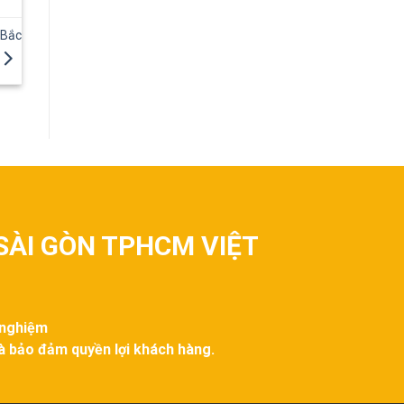
 Bắc
SÀI GÒN TPHCM VIỆT
 nghiệm
và bảo đảm quyền lợi khách hàng.