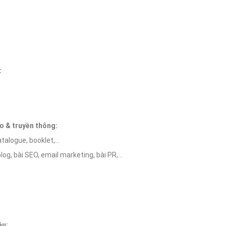
:
h
 & truyền thông:
atalogue, booklet,…
log, bài SEO, email marketing, bài PR,…
âu: