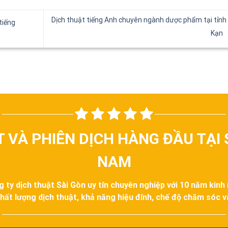
Dịch thuật tiếng Anh chuyên ngành dược phẩm tại tỉnh
tiếng
Kạn
T VÀ PHIÊN DỊCH HÀNG ĐẦU TẠI 
NAM
g ty dịch thuật Sài Gòn uy tín chuyên nghiệp với 10 năm kinh
hất lượng dịch thuật, khả năng hiệu đính, chế độ chăm sóc 