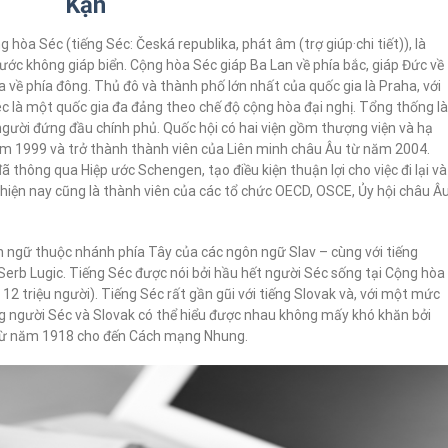
Kạn
 hòa Séc (tiếng Séc: Česká republika, phát âm (trợ giúp·chi tiết)), là
ước không giáp biển. Cộng hòa Séc giáp Ba Lan về phía bắc, giáp Đức về
a về phía đông. Thủ đô và thành phố lớn nhất của quốc gia là Praha, với
éc là một quốc gia đa đảng theo chế độ cộng hòa đại nghị. Tổng thống là
gười đứng đầu chính phủ. Quốc hội có hai viện gồm thượng viện và hạ
m 1999 và trở thành thành viên của Liên minh châu Âu từ năm 2004.
thông qua Hiệp ước Schengen, tạo điều kiện thuận lợi cho việc đi lại và
 hiện nay cũng là thành viên của các tổ chức OECD, OSCE, Ủy hội châu Â
n ngữ thuộc nhánh phía Tây của các ngôn ngữ Slav – cùng với tiếng
Serb Lugic. Tiếng Séc được nói bởi hầu hết người Séc sống tại Cộng hòa
 12 triệu người). Tiếng Séc rất gần gũi với tiếng Slovak và, với một mức
ng người Séc và Slovak có thể hiểu được nhau không mấy khó khăn bởi
 từ năm 1918 cho đến Cách mạng Nhung.