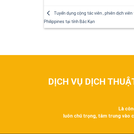
Tuyển dụng cộng tác viên , phiên dịch viên 
Philippines tại tỉnh Bắc Kạn
DỊCH VỤ DỊCH THUẬ
Là côn
luôn chú trọng, tâm trung vào c