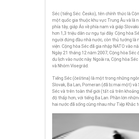
Séc (tiếng Séc: Česko), tên chính thức là Cộng
một quốc gia thuộc khu vực Trung Âu và là n
phía tây, giáp Áo về phía nam và giáp Slovaki
hơn 1,3 triệu dân cư ngụ tại đây. Cộng hòa S
người đứng đầu nhà nước, còn thủ tướng là n
viện. Cộng hòa Séc đã gia nhập NATO vào nă
Ngày 21 tháng 12 năm 2007, Cộng hòa Séc đã 
du lịch vào nước này. Ngoài ra, Cộng hòa Séc
và Nhóm Visegrád.
Tiếng Séc (čeština) là một trong những ngô
Slovak, Ba Lan, Pomeran (đã bị mai một) và 
Séc và trên toàn thế giới (tất cả trên khoảng
độ thấp hơn, với tiếng Ba Lan. Phần lớn nhữ
hai nước đã sống cùng nhau như Tiệp Khắc