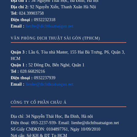
Địa chỉ 1 :
34 Nguyễn Thái Học, Ba Đình, Hà nội
Địa chỉ 2:
92 Nguyễn Xiển, Thanh Xuân Hà Nội
Tel:
024.39903758
Điện thoại :
0932232318
Email :
lienhe@dichthuatsaigon.net
VĂN PHÒNG DỊCH THUẬT SÀI GÒN (TPHCM)
Quận 3 :
Lầu 6, Tòa nhà Master, 155 Hai Bà Trưng, P6, Quận 3,
HCM
Quận 1 :
52 Đông Du, Bến Nghé, Quận 1
Tel :
028.66829216
Điện thoại :
0932237939
Email :
lienhe@dichthuatsaigon.net
CÔNG TY CỔ PHẦN CHÂU Á
Địa chỉ: 34 Nguyễn Thái Học, Ba Đình, Hà nội
Điện thoại: 093-2237-939- Email: lienhe@dichthuatsaigon.net
Số Giấy CNĐKDN: 0104897761, Ngày 10/09/2010
Nơi cấp: Sở KH & ĐT Tp HCM