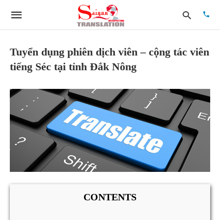
Tuyển dụng phiên dịch viên – cộng tác viên
tiếng Séc tại tỉnh Đắk Nông
Type
your
searc
quer
and
hit
enter:
CONTENTS