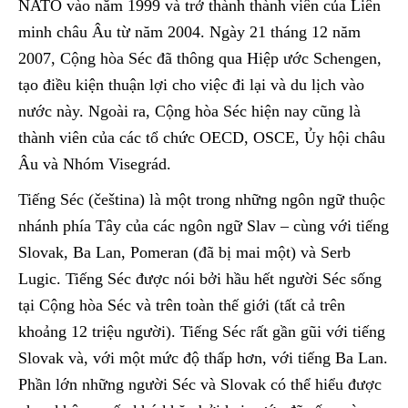
NATO vào năm 1999 và trở thành thành viên của Liên
minh châu Âu từ năm 2004. Ngày 21 tháng 12 năm
2007, Cộng hòa Séc đã thông qua Hiệp ước Schengen,
tạo điều kiện thuận lợi cho việc đi lại và du lịch vào
nước này. Ngoài ra, Cộng hòa Séc hiện nay cũng là
thành viên của các tổ chức OECD, OSCE, Ủy hội châu
Âu và Nhóm Visegrád.
Tiếng Séc (čeština) là một trong những ngôn ngữ thuộc
nhánh phía Tây của các ngôn ngữ Slav – cùng với tiếng
Slovak, Ba Lan, Pomeran (đã bị mai một) và Serb
Lugic. Tiếng Séc được nói bởi hầu hết người Séc sống
tại Cộng hòa Séc và trên toàn thế giới (tất cả trên
khoảng 12 triệu người). Tiếng Séc rất gần gũi với tiếng
Slovak và, với một mức độ thấp hơn, với tiếng Ba Lan.
Phần lớn những người Séc và Slovak có thể hiểu được