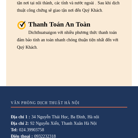
tận nơi tại nội thành, các tỉnh và nước ngoài . Sau khi dịch
thuật công chứng sẽ giao tận nơi đến Quý Khách.
Thanh Toán An Toàn
Dichthuatsaigon với nhiều phương thức thanh toán
đảm bảo tính an toàn nhanh chóng thuận tiện nhất đến với
Quý Khách.
VĂN PHÒNG DỊCH THUẬT HÀ NỘI
Địa chỉ 1 :
34 Nguyễn Thái Học, Ba Đình, Hà nội
Địa chỉ 2:
92 Nguyễn Xiển, Thanh Xuân Hà Nội
Tel:
024.39903758
Điện thoại :
0932232318