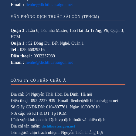
Email :
lienhe@dichthuatsaigon.net
VĂN PHÒNG DỊCH THUẬT SÀI GÒN (TPHCM)
Quận 3 :
Lầu 6, Tòa nhà Master, 155 Hai Bà Trưng, P6, Quận 3,
HCM
Quận 1 :
52 Đông Du, Bến Nghé, Quận 1
Tel :
028.66829216
Điện thoại :
0932237939
Email :
lienhe@dichthuatsaigon.net
CÔNG TY CỔ PHẦN CHÂU Á
Địa chỉ: 34 Nguyễn Thái Học, Ba Đình, Hà nội
Điện thoại: 093-2237-939- Email: lienhe@dichthuatsaigon.net
Số Giấy CNĐKDN: 0104897761, Ngày 10/09/2010
Nơi cấp: Sở KH & ĐT Tp HCM
Lĩnh vực kinh doanh: Dịch vụ dịch thuật và phiên dịch
Địa chỉ tên miền:
dichthuatsaigon.net
Tên người chịu trách nhiệm: Nguyễn Tiến Thắng Lợi