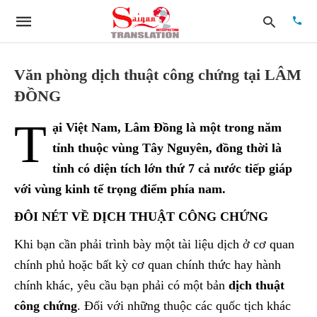
Văn phòng dịch thuật công chứng tại LÂM
ĐỒNG
Type
T
your
ại Việt Nam, Lâm Đồng là một trong năm
searc
quer
tỉnh thuộc vùng Tây Nguyên, đồng thời là
and
tỉnh có diện tích lớn thứ 7 cả nước tiếp giáp
hit
enter:
với vùng kinh tế trọng điểm phía nam.
ĐÔI NÉT VỀ DỊCH THUẬT CÔNG CHỨNG
Khi bạn cần phải trình bày một tài liệu dịch ở cơ quan
chính phủ hoặc bất kỳ cơ quan chính thức hay hành
chính khác, yêu cầu bạn phải có một bản
dịch thuật
công chứng
. Đối với những thuộc các quốc tịch khác