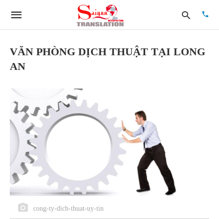
VĂN PHÒNG DỊCH THUẬT TẠI LONG
AN
Type
your
searc
quer
and
hit
enter:
cong-ty-dich-thuat-uy-tin