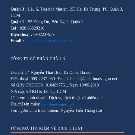
Quận 3 :
Lầu 6, Tòa nhà Master, 155 Hai Bà Trưng, P6, Quận 3,
HCM
Quận 1 :
52 Đông Du, Bến Nghé, Quận 1
Tel :
028.66829216
Điện thoại :
0932237939
Email :
lienhe@dichthuatsaigon.net
CÔNG TY CỔ PHẦN CHÂU Á
Địa chỉ: 34 Nguyễn Thái Học, Ba Đình, Hà nội
Điện thoại: 093-2237-939- Email: lienhe@dichthuatsaigon.net
Số Giấy CNĐKDN: 0104897761, Ngày 10/09/2010
Nơi cấp: Sở KH & ĐT Tp HCM
Lĩnh vực kinh doanh: Dịch vụ dịch thuật và phiên dịch
Địa chỉ tên miền:
dichthuatsaigon.net
Tên người chịu trách nhiệm: Nguyễn Tiến Thắng Lợi
TỪ KHOÁ TÌM KIẾM VỀ DỊCH THUẬT