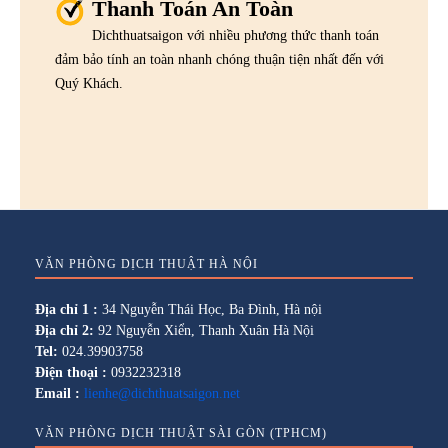
Thanh Toán An Toàn
Dichthuatsaigon với nhiều phương thức thanh toán
đảm bảo tính an toàn nhanh chóng thuận tiện nhất đến với
Quý Khách.
VĂN PHÒNG DỊCH THUẬT HÀ NỘI
Địa chỉ 1 :
34 Nguyễn Thái Học, Ba Đình, Hà nội
Địa chỉ 2:
92 Nguyễn Xiển, Thanh Xuân Hà Nội
Tel:
024.39903758
Điện thoại :
0932232318
Email :
lienhe@dichthuatsaigon.net
VĂN PHÒNG DỊCH THUẬT SÀI GÒN (TPHCM)