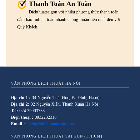
Thanh Toán An Toàn
Dichthuatsaigon với nhiều phương thức thanh toán
đảm bảo tính an toàn nhanh chóng thuận tiện nhất đến với
Quý Khách.
VĂN PHÒNG DỊCH THUẬT HÀ NỘI
Địa chỉ 1 :
34 Nguyễn Thái Học, Ba Đình, Hà nội
Địa chỉ 2:
92 Nguyễn Xiển, Thanh Xuân Hà Nội
Tel:
024.39903758
Điện thoại :
0932232318
Email :
lienhe@dichthuatsaigon.net
VĂN PHÒNG DỊCH THUẬT SÀI GÒN (TPHCM)