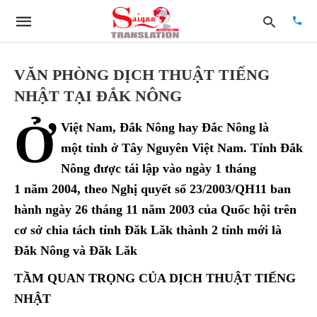
VĂN PHÒNG DỊCH THUẬT TIẾNG
NHẬT TẠI ĐẮK NÔNG
Type
Ở
your
Việt Nam, Đắk Nông hay Đắc Nông là
searc
quer
một tỉnh ở Tây Nguyên Việt Nam. Tỉnh Đắk
and
Nông được tái lập vào ngày 1 tháng
hit
enter:
1 năm 2004, theo Nghị quyết số 23/2003/QH11 ban
hành ngày 26 tháng 11 năm 2003 của Quốc hội trên
cơ sở chia tách tỉnh Đăk Lăk thành 2 tỉnh mới là
Đắk Nông và Đăk Lăk
TẦM QUAN TRỌNG CỦA DỊCH THUẬT TIẾNG
NHẬT