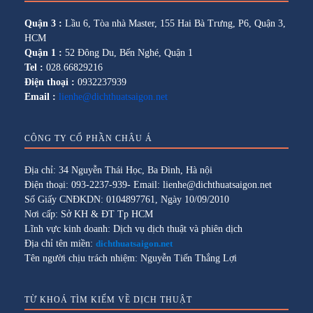
Quận 3 :
Lầu 6, Tòa nhà Master, 155 Hai Bà Trưng, P6, Quận 3,
HCM
Quận 1 :
52 Đông Du, Bến Nghé, Quận 1
Tel :
028.66829216
Điện thoại :
0932237939
Email :
lienhe@dichthuatsaigon.net
CÔNG TY CỔ PHẦN CHÂU Á
Địa chỉ: 34 Nguyễn Thái Học, Ba Đình, Hà nội
Điện thoại: 093-2237-939- Email: lienhe@dichthuatsaigon.net
Số Giấy CNĐKDN: 0104897761, Ngày 10/09/2010
Nơi cấp: Sở KH & ĐT Tp HCM
Lĩnh vực kinh doanh: Dịch vụ dịch thuật và phiên dịch
Địa chỉ tên miền:
dichthuatsaigon.net
Tên người chịu trách nhiệm: Nguyễn Tiến Thắng Lợi
TỪ KHOÁ TÌM KIẾM VỀ DỊCH THUẬT