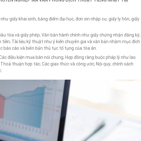
HUYÊN NGHIỆP MÀ VĂN PHÒNG DỊCH THUẬT TIẾNG NHẬT TẠI
như giấy khai sinh, bảng điểm đại học, đơn xin nhập cư, giấy ly hôn, giấy
òi hầu tòa và giấy phép; Văn bản hành chính như giấy chứng nhận đăng ký;
tiền; Tài liệu kỹ thuật như ý kiến ​​chuyên gia và văn bản nhằm mục đích
c báo cáo và biên bản thủ tục tố tụng của tòa án.
; Các điều kiện mua bán nói chung; Hợp đồng ràng buộc pháp lý như lao
Thoả thuận hợp tác; Các giao thức và công ước; Nội quy; chính sách
c.