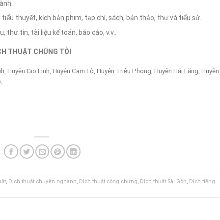
gành.
 tiểu thuyết, kịch bản phim, tạp chí, sách, bản thảo, thư và tiểu sử.
 thư tín, tài liệu kế toán, báo cáo, v.v..
CH THUẬT CHÚNG TÔI
inh, Huyện Gio Linh, Huyện Cam Lộ, Huyện Triệu Phong, Huyện Hải Lăng, Huyện
.
uật
,
Dịch thuật chuyên nghành
,
Dịch thuật công chứng
,
Dịch thuật Sài Gòn
,
Dịch tiếng