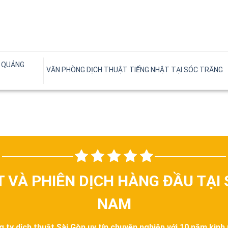
I QUẢNG
VĂN PHÒNG DỊCH THUẬT TIẾNG NHẬT TẠI SÓC TRĂNG
T VÀ PHIÊN DỊCH HÀNG ĐẦU TẠI 
NAM
g ty dịch thuật Sài Gòn uy tín chuyên nghiệp với 10 năm kinh