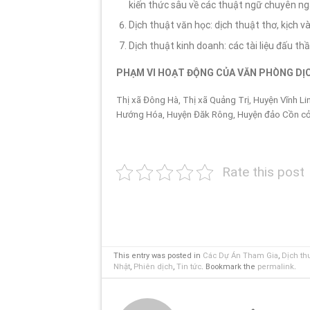
kiến thức sâu về các thuật ngữ chuyên n
Dịch thuật văn học: dịch thuật thơ, kịch và
Dịch thuật kinh doanh: các tài liệu đấu thầu,
PHẠM VI HOẠT ĐỘNG CỦA VĂN PHÒNG DỊ
Thị xã Đông Hà, Thị xã Quảng Trị, Huyện Vĩnh L
Hướng Hóa, Huyện Đăk Rông, Huyện đảo Cồn cỏ
Rate this post
This entry was posted in
Các Dự Án Tham Gia
,
Dịch th
Nhật
,
Phiên dịch
,
Tin tức
. Bookmark the
permalink
.