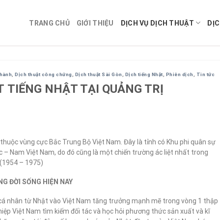
TRANG CHỦ
GIỚI THIỆU
DỊCH VỤ DỊCH THUẬT
DỊC
ghành
,
Dịch thuật công chứng
,
Dịch thuật Sài Gòn
,
Dịch tiếng Nhật
,
Phiên dịch
,
Tin tức
T TIẾNG NHẬT TẠI QUẢNG TRỊ
 thuộc vùng cực Bắc Trung Bộ Việt Nam. Đây là tỉnh có Khu phi quân sự
Bắc – Nam Việt Nam, do đó cũng là một chiến trường ác liệt nhất trong
 (1954 – 1975)
G ĐỜI SỐNG HIỆN NAY
 cá nhân từ Nhật vào Việt Nam tăng trưởng mạnh mẽ trong vòng 1 thập
nghiệp Việt Nam tìm kiếm đối tác và học hỏi phương thức sản xuất và kĩ