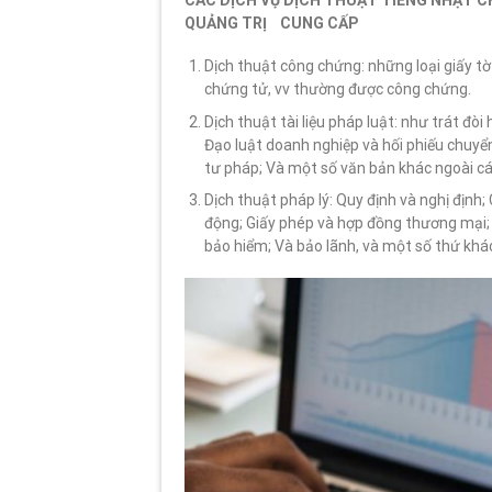
CÁC DỊCH VỤ DỊCH THUẬT TIẾNG NHẬT C
QUẢNG TRỊ CUNG CẤP
Dịch thuật công chứng: những loại giấy tờ 
chứng tử, vv thường được công chứng.
Dịch thuật tài liệu pháp luật: như trát đ
Đạo luật doanh nghiệp và hối phiếu chuyển 
tư pháp; Và một số văn bản khác ngoài cá
Dịch thuật pháp lý: Quy định và nghị định
động; Giấy phép và hợp đồng thương mại; 
bảo hiểm; Và bảo lãnh, và một số thứ khá