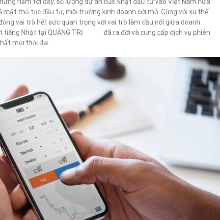
g những năm tới đây, số lượng dự án của Nhật đầu tư vào Việt Nam hứa
ề mặt thủ tục đầu tư, môi trường kinh doanh cởi mở. Cùng với xu thế
ẽ đóng vai trò hết sức quan trọng với vai trò làm cầu nối giữa doanh
uật tiếng Nhật tại QUẢNG TRỊ đã ra đời và cung cấp dịch vụ phiên
hất mọi thời đại.