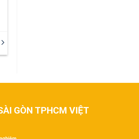
SÀI GÒN TPHCM VIỆT
 nghiệm