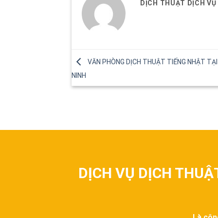
DỊCH THUẬT DỊCH VỤ
VĂN PHÒNG DỊCH THUẬT TIẾNG NHẬT TẠ
NINH
DỊCH VỤ DỊCH THUẬ
Là côn