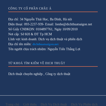
CÔNG TY CỔ PHẦN CHÂU Á
Địa chỉ: 34 Nguyễn Thái Học, Ba Đình, Hà nội
Điện thoại: 093-2237-939- Email: lienhe@dichthuatsaigon.net
Số Giấy CNĐKDN: 0104897761, Ngày 10/09/2010
Nơi cấp: Sở KH & ĐT Tp HCM
Lĩnh vực kinh doanh: Dịch vụ dịch thuật và phiên dịch
Địa chỉ tên miền:
dichthuatsaigon.net
Tên người chịu trách nhiệm: Nguyễn Tiến Thắng Lợi
TỪ KHOÁ TÌM KIẾM VỀ DỊCH THUẬT
Dịch thuật chuyên nghiệp
,
Công ty dịch thuật
Trang chủ
Giới thiệu
Dịch Vụ Dịch thuật
Dịch Vụ Phiên dịch