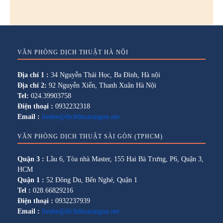
VĂN PHÒNG DỊCH THUẬT HÀ NỘI
Địa chỉ 1 :
34 Nguyễn Thái Học, Ba Đình, Hà nội
Địa chỉ 2:
92 Nguyễn Xiển, Thanh Xuân Hà Nội
Tel:
024.39903758
Điện thoại :
0932232318
Email :
lienhe@dichthuatsaigon.net
VĂN PHÒNG DỊCH THUẬT SÀI GÒN (TPHCM)
Quận 3 :
Lầu 6, Tòa nhà Master, 155 Hai Bà Trưng, P6, Quận 3,
HCM
Quận 1 :
52 Đông Du, Bến Nghé, Quận 1
Tel :
028.66829216
Điện thoại :
0932237939
Email :
lienhe@dichthuatsaigon.net