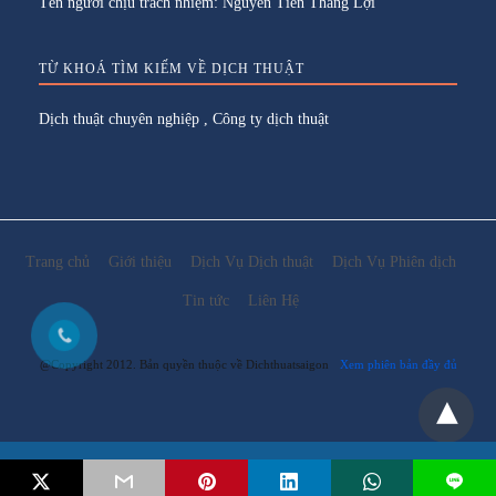
Tên người chịu trách nhiệm: Nguyễn Tiến Thắng Lợi
TỪ KHOÁ TÌM KIẾM VỀ DỊCH THUẬT
Dịch thuật chuyên nghiệp
,
Công ty dịch thuật
Trang chủ
Giới thiệu
Dịch Vụ Dịch thuật
Dịch Vụ Phiên dịch
Tin tức
Liên Hệ
@Copyright 2012. Bản quyền thuộc về Dichthuatsaigon
Xem phiên bản đầy đủ
Email:
lienhe@dichthuatsaigon.net
L