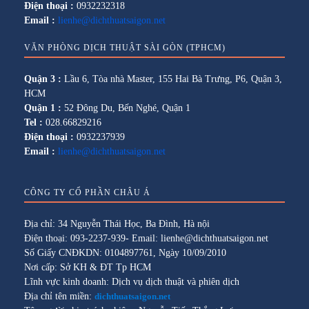
Điện thoại :
0932232318
Email :
lienhe@dichthuatsaigon.net
VĂN PHÒNG DỊCH THUẬT SÀI GÒN (TPHCM)
Quận 3 :
Lầu 6, Tòa nhà Master, 155 Hai Bà Trưng, P6, Quận 3,
HCM
Quận 1 :
52 Đông Du, Bến Nghé, Quận 1
Tel :
028.66829216
Điện thoại :
0932237939
Email :
lienhe@dichthuatsaigon.net
CÔNG TY CỔ PHẦN CHÂU Á
Địa chỉ: 34 Nguyễn Thái Học, Ba Đình, Hà nội
Điện thoại: 093-2237-939- Email: lienhe@dichthuatsaigon.net
Số Giấy CNĐKDN: 0104897761, Ngày 10/09/2010
Nơi cấp: Sở KH & ĐT Tp HCM
Lĩnh vực kinh doanh: Dịch vụ dịch thuật và phiên dịch
Địa chỉ tên miền:
dichthuatsaigon.net