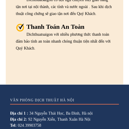
tận nơi tại nội thành, các tỉnh và nước ngoài . Sau khi dịch
thuật công chứng sẽ giao tận nơi đến Quý Khách.
Thanh Toán An Toàn
Dichthuatsaigon với nhiều phương thức thanh toán
đảm bảo tính an toàn nhanh chóng thuận tiện nhất đến với
Quý Khách.
VĂN PHÒNG DỊCH THUẬT HÀ NỘI
Địa chỉ 1 :
34 Nguyễn Thái Học, Ba Đình, Hà nội
Địa chỉ 2:
92 Nguyễn Xiển, Thanh Xuân Hà Nội
Tel:
024.39903758