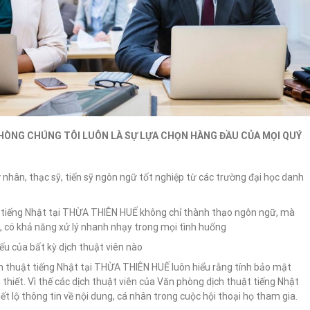
PHÒNG CHÚNG TÔI LUÔN LÀ SỰ LỰA CHỌN HÀNG ĐẦU CỦA MỌI QUÝ
ử nhân, thạc sỹ, tiến sỹ ngôn ngữ tốt nghiệp từ các trường đại học danh
t tiếng Nhật tại THỪA THIÊN HUẾ không chỉ thành thạo ngôn ngữ, mà
c, có khả năng xử lý nhanh nhạy trong mọi tình huống
iếu của bất kỳ dịch thuật viên nào
h thuật tiếng Nhật tại THỪA THIÊN HUẾ luôn hiểu rằng tính bảo mật
 thiết. Vì thế các dịch thuật viên của Văn phòng dịch thuật tiếng Nhật
 lộ thông tin về nội dung, cá nhân trong cuộc hội thoại họ tham gia.