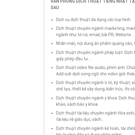
VĂN PHÒNG DỊCH THUẬT TIẾNG NHẬT TẠI
SAU
Dịch vụ dịch thuật đa dạng các loại hình
Dịch thuật chuyên ngành marketing, marke
ngành như tờ rơi, email, bài PR, Website…
Nhãn mác, nội dung ấn phẩm quảng cáo, t
Dịch thuật chuyên ngành pháp luật: Dịch t
giấy phép đầu tư…
Dịch thuật video file audio, phim ảnh: Chú
Add sub dịch song ngữ cho video giới th
Dịch thuật chuyên ngành ô tô, kỹ thuật, 
chế tạo, thiết kế xây dựng, kiến trúc, thi 
Dịch thuật chuyên ngành y khoa: Dịch thuậ
khảo, sách báo y khoa.
Dịch thuật tài liệu chuyên ngành Hóa sinh
tài liệu về giáo dục, sách…
Dịch thuật chuyên ngành kế toán, tài chính
liệu hướng dẫn sử dụng phần mềm…