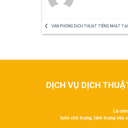
VĂN PHÒNG DỊCH THUẬT TIẾNG NHẬT TẠ
DỊCH VỤ DỊCH THUẬ
Là côn
luôn chú trọng, tâm trung vào c