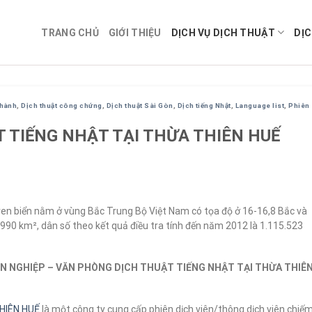
TRANG CHỦ
GIỚI THIỆU
DỊCH VỤ DỊCH THUẬT
DỊC
ghành
,
Dịch thuật công chứng
,
Dịch thuật Sài Gòn
,
Dịch tiếng Nhật
,
Language list
,
Phiên
 TIẾNG NHẬT TẠI THỪA THIÊN HUẾ
ven biển nằm ở vùng Bắc Trung Bộ Việt Nam có tọa độ ở 16-16,8 Bắc và
3,990 km², dân số theo kết quả điều tra tính đến năm 2012 là 1.115.523
N NGHIỆP – VĂN PHÒNG DỊCH THUẬT TIẾNG NHẬT TẠI THỪA THIÊ
THIÊN HUẾ
là một công ty cung cấp phiên dịch viên/thông dịch viên chiế