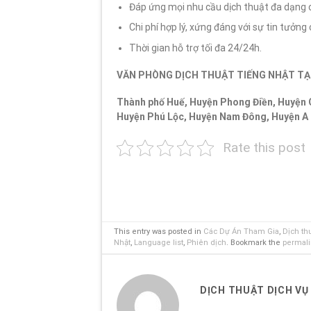
Đáp ứng mọi nhu cầu dịch thuật đa dạng 
Chi phí hợp lý, xứng đáng với sự tin tưởng
Thời gian hỗ trợ tối đa 24/24h.
VĂN PHÒNG DỊCH THUẬT TIẾNG NHẬT TẠI
Thành phố Huế, Huyện Phong Điền, Huyện 
Huyện Phú Lộc, Huyện Nam Đông, Huyện A 
Rate this post
This entry was posted in
Các Dự Án Tham Gia
,
Dịch th
Nhật
,
Language list
,
Phiên dịch
. Bookmark the
permal
DỊCH THUẬT DỊCH VỤ