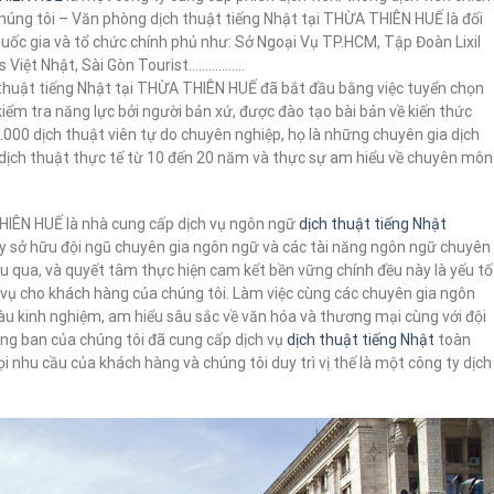
Chúng tôi – Văn phòng dịch thuật tiếng Nhật tại THỪA THIÊN HUẾ là đối
 quốc gia và tổ chức chính phủ như: Sở Ngoại Vụ TP.HCM, Tập Đoàn Lixil
s Việt Nhật, Sài Gòn Tourist……………..
thuật tiếng Nhật tại THỪA THIÊN HUẾ đã bắt đầu bằng việc tuyển chọn
kiểm tra năng lực bởi người bản xứ, được đào tạo bài bản về kiến thức
00 dịch thuật viên tự do chuyên nghiệp, họ là những chuyên gia dịch
 dịch thuật thực tế từ 10 đến 20 năm và thực sự am hiểu về chuyên môn
HIÊN HUẾ là nhà cung cấp dịch vụ ngôn ngữ
dịch thuật tiếng Nhật
ty sở hữu đội ngũ chuyên gia ngôn ngữ và các tài năng ngôn ngữ chuyên
ều qua, và quyết tâm thực hiện cam kết bền vững chính đều này là yếu tố
h vụ cho khách hàng của chúng tôi. Làm việc cùng các chuyên gia ngôn
iàu kinh nghiệm, am hiểu sâu sắc về văn hóa và thương mại cùng với đội
ng ban của chúng tôi đã cung cấp dịch vụ
dịch thuật tiếng Nhật
toàn
i nhu cầu của khách hàng và chúng tôi duy trì vị thế là một công ty dịch