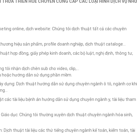
 THỪA THIÊN HUẾ CHUYÊN CUNG CẤP CÁC LOẠI HÌNH DỊCH VỤ NH
ting online, dịch website: Chúng tôi dịch thuật tất cả các chuyên
hương hiệu sản phẩm, profile doanh nghiệp, dịch thuật cataloge…
huật hợp đồng, giấy phép kinh doanh, các bộ luật, nghị định, thông tư,
ng tôi nhận dịch chèn sub cho video, clip,…
iệu hoặc hướng dẫn sử dụng phần mềm.
xây dựng: Dịch thuật hướng dẫn sử dụng chuyên ngành ô tô, ngành cơ kh
công…
t các tài liệu bệnh án hướng dẫn sử dụng chuyên ngành y, tài liệu tham
, Giáo dục: Chúng tôi thường xuyên dịch thuật chuyên ngành hóa sinh,
: Dịch thuật tài liệu các thứ tiếng chuyên ngành kế toán, kiểm toán, tài