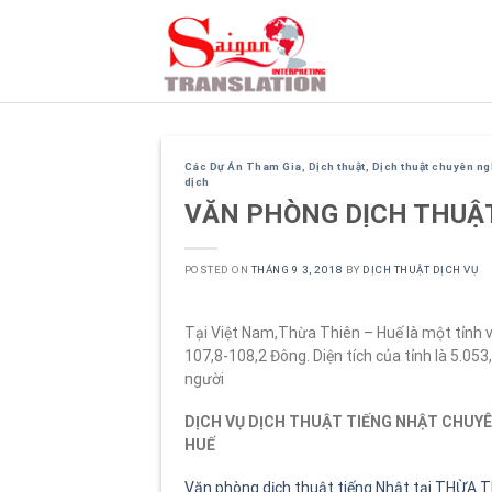
Skip
to
content
Các Dự Án Tham Gia
,
Dịch thuật
,
Dịch thuật chuyên n
dịch
VĂN PHÒNG DỊCH THUẬT
POSTED ON
THÁNG 9 3, 2018
BY
DỊCH THUẬT DỊCH VỤ
Tại Việt Nam,Thừa Thiên – Huế là một tỉnh 
107,8-108,2 Đông. Diện tích của tỉnh là 5.05
người
DỊCH VỤ DỊCH THUẬT TIẾNG NHẬT CHUYÊ
HUẾ
Văn phòng dịch thuật tiếng Nhật tại THỪA 