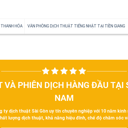
I THANH HÓA
VĂN PHÒNG DỊCH THUẬT TIẾNG NHẬT TẠI TIỀN GIANG
T VÀ PHIÊN DỊCH HÀNG ĐẦU TẠI 
NAM
g ty dịch thuật Sài Gòn uy tín chuyên nghiệp với 10 năm kinh
hất lượng dịch thuật, khả năng hiệu đính, chế độ chăm sóc 