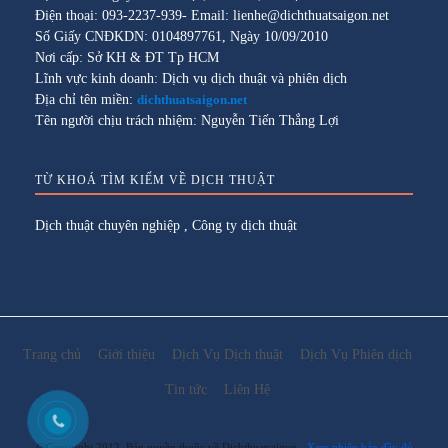
Điện thoại: 093-2237-939- Email: lienhe@dichthuatsaigon.net
Số Giấy CNĐKDN: 0104897761, Ngày 10/09/2010
Nơi cấp: Sở KH & ĐT Tp HCM
Lĩnh vực kinh doanh: Dịch vụ dịch thuật và phiên dịch
Địa chỉ tên miền:
dichthuatsaigon.net
Tên người chịu trách nhiệm: Nguyễn Tiến Thắng Lợi
TỪ KHOÁ TÌM KIẾM VỀ DỊCH THUẬT
Dịch thuật chuyên nghiệp
,
Công ty dịch thuật
Trang chủ
Giới thiệu
Dịch Vụ Dịch thuật
Dịch Vụ Phiên dịch
Tin tức
Liên Hệ
@Copyright 2012. Bản quyền thuộc về Dichthuatsaigon
Xem phiên bản đầy đủ