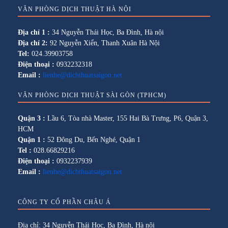
VĂN PHÒNG DỊCH THUẬT HÀ NỘI
Địa chỉ 1 :
34 Nguyễn Thái Học, Ba Đình, Hà nội
Địa chỉ 2:
92 Nguyễn Xiển, Thanh Xuân Hà Nội
Tel:
024.39903758
Điện thoại :
0932232318
Email :
lienhe@dichthuatsaigon.net
VĂN PHÒNG DỊCH THUẬT SÀI GÒN (TPHCM)
Quận 3 :
Lầu 6, Tòa nhà Master, 155 Hai Bà Trưng, P6, Quận 3,
HCM
Quận 1 :
52 Đông Du, Bến Nghé, Quận 1
Tel :
028.66829216
Điện thoại :
0932237939
Email :
lienhe@dichthuatsaigon.net
CÔNG TY CỔ PHẦN CHÂU Á
Địa chỉ: 34 Nguyễn Thái Học, Ba Đình, Hà nội