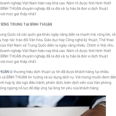
doanh nghiệp Việt Nam hiện nay khá cao. Nắm rõ được tình hình thiết
 BÌNH THUẬN chuyên nghiệp đã ra đời và tự hào là đơn vị dịch thuật
 với mức giá thấp nhất.
TIẾNG TRUNG TẠI BÌNH THUẬN
ung Quốc và các quốc gia khác ngày càng diễn ra mạnh mẽ, rộng lớn, về
 hợp tác trao đổi Văn hóa, Giáo dục hay Công nghệ kỹ thuật, Thể thao
ủa Việt Nam và Trung Quốc diễn ra ngày càng nhiều. Chính vì thế, nhu
doanh nghiệp Việt Nam hiện nay khá cao. Nắm rõ được tình hình thiết
 BÌNH THUẬN chuyên nghiệp đã ra đời và tự hào là đơn vị dịch thuật
 với mức giá thấp nhất.
 THUẬN
là thương hiệu dịch thuật uy tín đã được khách hàng tại nhiều
m cả BÌNH THUẬN tin tưởng và sử dụng dịch vụ. Với mong muốn đem đế
nh hợp lý, đội ngũ điều hành, phiên dịch, biên dịch viên của Văn phòng
ông ngừng nỗ lực để đáp ứng tại lòng tin yêu của khách hàng.