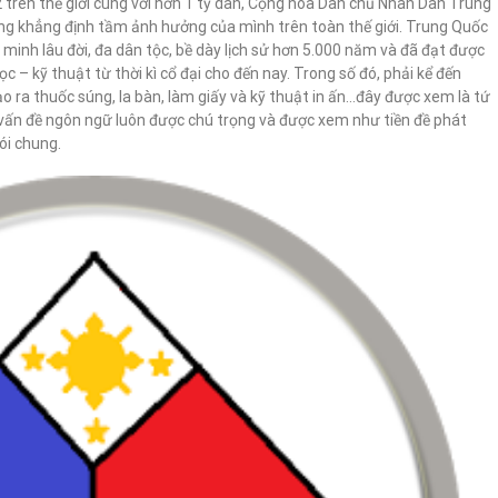
2 trên thế giới cùng với hơn 1 tỷ dân, Cộng hòa Dân chủ Nhân Dân Trung
ng khẳng định tầm ảnh hưởng của mình trên toàn thế giới. Trung Quốc
n minh lâu đời, đa dân tộc, bề dày lịch sử hơn 5.000 năm và đã đạt được
 – kỹ thuật từ thời kì cổ đại cho đến nay. Trong số đó, phải kể đến
o ra thuốc súng, la bàn, làm giấy và kỹ thuật in ấn…đây được xem là tứ
 vấn đề ngôn ngữ luôn được chú trọng và được xem như tiền đề phát
ói chung.