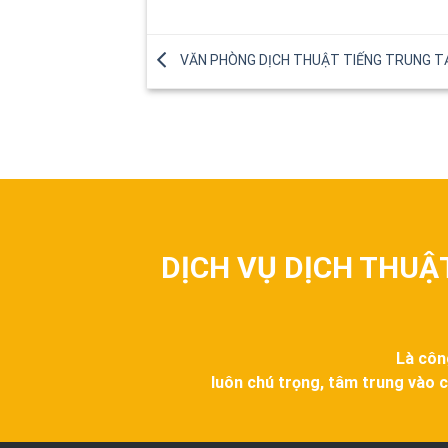
VĂN PHÒNG DỊCH THUẬT TIẾNG TRUNG TẠI
DỊCH VỤ DỊCH THUẬ
Là côn
luôn chú trọng, tâm trung vào c