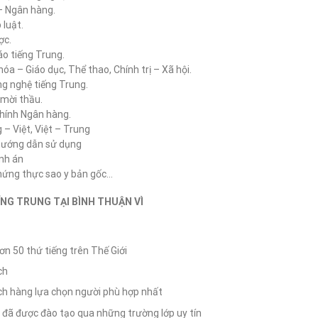
 – Ngân hàng.
 luật.
ợc.
áo tiếng Trung.
a – Giáo dục, Thể thao, Chính trị – Xã hội.
ông nghệ tiếng Trung.
 mời thầu.
chính Ngân hàng.
– Việt, Việt – Trung
u hướng dẫn sử dụng
ệnh án
chứng thực sao y bản gốc…
NG TRUNG TẠI BÌNH THUẬN VÌ
ơn 50 thứ tiếng trên Thế Giới
ch
ách hàng lựa chọn người phù hợp nhất
 đã được đào tạo qua những trường lớp uy tín