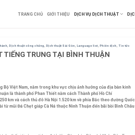
TRANG CHỦ
GIỚI THIỆU
DỊCH VỤ DỊCH THUẬT
DỊC
ghành
,
Dịch thuật công chứng
,
Dịch thuật Sài Gòn
,
Language list
,
Phiên dịch
,
Tin tức
 TIẾNG TRUNG TẠI BÌNH THUẬN
g Bộ Việt Nam, nằm trong khu vực chịu ảnh hưởng của địa bàn kinh
Thuận là thành phố Phan Thiết nằm cách Thành phố Hồ Chí
250 km và cách thủ đô Hà Nội 1.520 km về phía Bắc theo đường Quốc
ài từ mũi Đá Chẹt giáp Cà Ná thuộc Ninh Thuận đến bãi bồi Bình Châu