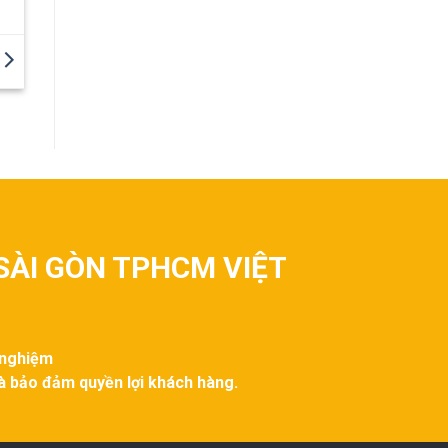
SÀI GÒN TPHCM VIỆT
 nghiệm
và bảo đảm quyền lợi khách hàng.