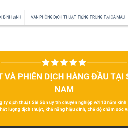
 BÌNH ĐịNH
VĂN PHÒNG DỊCH THUẬT TIẾNG TRUNG TẠI CÀ MAU
T VÀ PHIÊN DỊCH HÀNG ĐẦU TẠI 
NAM
g ty dịch thuật Sài Gòn uy tín chuyên nghiệp với 10 năm kinh
hất lượng dịch thuật, khả năng hiệu đính, chế độ chăm sóc 