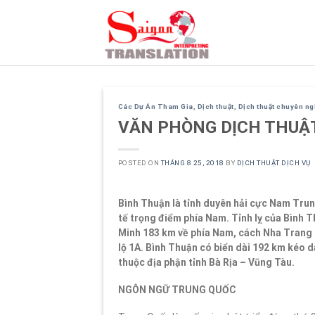
Skip
to
content
Các Dự Án Tham Gia
,
Dịch thuật
,
Dịch thuật chuyên n
VĂN PHÒNG DỊCH THUẬT
POSTED ON
THÁNG 8 25, 2018
BY
DỊCH THUẬT DỊCH VỤ
Bình Thuận là tỉnh duyên hải cực Nam Trun
tế trọng điểm phía Nam. Tỉnh lỵ của Bình 
Minh 183 km về phía Nam, cách Nha Trang 
lộ 1A. Bình Thuận có biển dài 192 km kéo d
thuộc địa phận tỉnh Bà Rịa – Vũng Tàu.
NGÔN NGỮ TRUNG QUỐC