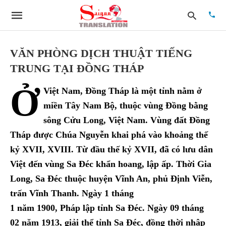
VĂN PHÒNG DỊCH THUẬT TIẾNG
TRUNG TẠI ĐỒNG THÁP
Type
Ở
your
Việt Nam, Đồng Tháp là một tỉnh nằm ở
searc
quer
miền Tây Nam Bộ, thuộc vùng Đồng bằng
and
sông Cửu Long, Việt Nam. Vùng đất Đồng
hit
enter:
Tháp được Chúa Nguyễn khai phá vào khoảng thế
kỷ XVII, XVIII. Từ đầu thế kỷ XVII, đã có lưu dân
Việt đến vùng Sa Đéc khẩn hoang, lập ấp. Thời Gia
Long, Sa Đéc thuộc huyện Vĩnh An, phủ Định Viễn,
trấn Vĩnh Thanh. Ngày 1 tháng
1 năm 1900, Pháp lập tỉnh Sa Đéc. Ngày 09 tháng
02 năm 1913, giải thể tỉnh Sa Đéc, đồng thời nhập