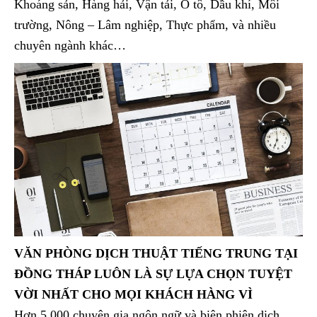
Khoáng sản, Hàng hải, Vận tải, Ô tô, Dầu khí, Môi
trường, Nông – Lâm nghiệp, Thực phẩm, và nhiều
chuyên ngành khác…
VĂN PHÒNG DỊCH THUẬT TIẾNG TRUNG TẠI
ĐỒNG THÁP LUÔN LÀ SỰ LỰA CHỌN TUYỆT
VỜI NHẤT CHO MỌI KHÁCH HÀNG VÌ
Hơn 5.000 chuyên gia ngôn ngữ và biên phiên dịch