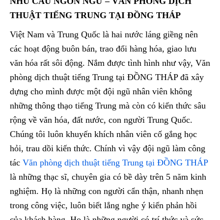
NHU CẦU NGÔN NGỮ – VĂN PHÒNG DỊCH
THUẬT TIẾNG TRUNG TẠI ĐỒNG THÁP
Việt Nam và Trung Quốc là hai nước láng giềng nên
các hoạt động buôn bán, trao đổi hàng hóa, giao lưu
văn hóa rất sôi động. Nắm được tình hình như vậy, Văn
phòng dịch thuật tiếng Trung tại ĐỒNG THÁP đã xây
dựng cho mình được một đội ngũ nhân viên không
những thông thạo tiếng Trung mà còn có kiến thức sâu
rộng về văn hóa, đất nước, con người Trung Quốc.
Chúng tôi luôn khuyến khích nhân viên cố gắng học
hỏi, trau dồi kiến thức. Chính vì vậy đội ngũ làm công
tác
Văn phòng dịch thuật tiếng Trung tại ĐỒNG THÁP
là những thạc sĩ, chuyên gia có bề dày trên 5 năm kinh
nghiệm. Họ là những con người cẩn thận, nhanh nhẹn
trong công việc, luôn biết lắng nghe ý kiến phản hồi
của khách hàng. Họ là những người có trí thức và sức