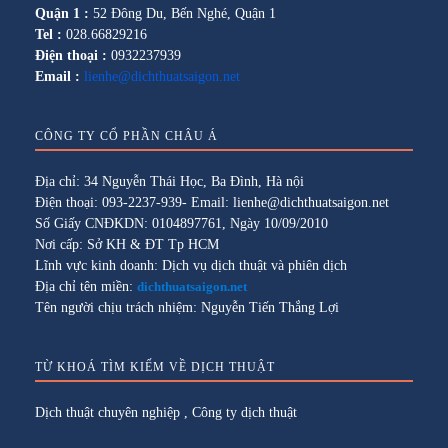
Quận 1 :
52 Đông Du, Bến Nghé, Quận 1
Tel :
028.66829216
Điện thoại :
0932237939
Email :
lienhe@dichthuatsaigon.net
CÔNG TY CỔ PHẦN CHÂU Á
Địa chỉ: 34 Nguyễn Thái Học, Ba Đình, Hà nội
Điện thoại: 093-2237-939- Email: lienhe@dichthuatsaigon.net
Số Giấy CNĐKDN: 0104897761, Ngày 10/09/2010
Nơi cấp: Sở KH & ĐT Tp HCM
Lĩnh vực kinh doanh: Dịch vụ dịch thuật và phiên dịch
Địa chỉ tên miền:
dichthuatsaigon.net
Tên người chịu trách nhiệm: Nguyễn Tiến Thắng Lợi
TỪ KHOÁ TÌM KIẾM VỀ DỊCH THUẬT
Dịch thuật chuyên nghiệp
,
Công ty dịch thuật