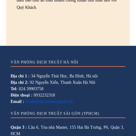
đảm bảo tính an toàn nhanh chóng thuận tiện nhất đến với
Quý Khách.
VĂN PHÒNG DỊCH THUẬT HÀ NỘI
Địa chỉ 1 :
34 Nguyễn Thái Học, Ba Đình, Hà nội
Địa chỉ 2:
92 Nguyễn Xiển, Thanh Xuân Hà Nội
Tel:
024.39903758
Điện thoại :
0932232318
Email :
lienhe@dichthuatsaigon.net
VĂN PHÒNG DỊCH THUẬT SÀI GÒN (TPHCM)
Quận 3 :
Lầu 6, Tòa nhà Master, 155 Hai Bà Trưng, P6, Quận 3,
HCM