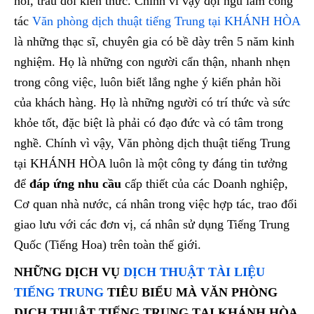
hỏi, trau dồi kiến thức. Chính vì vậy đội ngũ làm công
tác
Văn phòng dịch thuật tiếng Trung tại KHÁNH HÒA
là những thạc sĩ, chuyên gia có bề dày trên 5 năm kinh
nghiệm. Họ là những con người cẩn thận, nhanh nhẹn
trong công việc, luôn biết lắng nghe ý kiến phản hồi
của khách hàng. Họ là những người có trí thức và sức
khỏe tốt, đặc biệt là phải có đạo đức và có tâm trong
nghề. Chính vì vậy, Văn phòng dịch thuật tiếng Trung
tại KHÁNH HÒA luôn là một công ty đáng tin tưởng
để
đáp ứng nhu cầu
cấp thiết của các Doanh nghiệp,
Cơ quan nhà nước, cá nhân trong việc hợp tác, trao đổi
giao lưu với các đơn vị, cá nhân sử dụng Tiếng Trung
Quốc (Tiếng Hoa) trên toàn thế giới.
NHỮNG DỊCH VỤ
DỊCH THUẬT TÀI LIỆU
TIẾNG TRUNG
TIÊU BIỂU MÀ VĂN PHÒNG
DỊCH THUẬT TIẾNG TRUNG TẠI KHÁNH HÒA