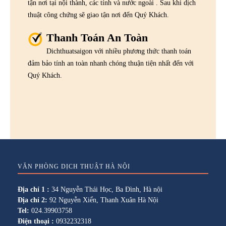
tận nơi tại nội thành, các tỉnh và nước ngoài . Sau khi dịch
thuật công chứng sẽ giao tận nơi đến Quý Khách.
Thanh Toán An Toàn
Dichthuatsaigon với nhiều phương thức thanh toán
đảm bảo tính an toàn nhanh chóng thuận tiện nhất đến với
Quý Khách.
VĂN PHÒNG DỊCH THUẬT HÀ NỘI
Địa chỉ 1 :
34 Nguyễn Thái Học, Ba Đình, Hà nội
Địa chỉ 2:
92 Nguyễn Xiển, Thanh Xuân Hà Nội
Tel:
024.39903758
Điện thoại :
0932232318