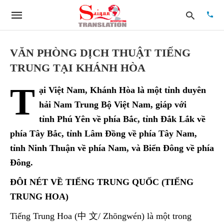
VĂN PHÒNG DỊCH THUẬT TIẾNG
TRUNG TẠI KHÁNH HÒA
Type
T
your
ại Việt Nam, Khánh Hòa là một tỉnh duyên
searc
quer
hải Nam Trung Bộ Việt Nam, giáp với
and
tỉnh Phú Yên về phía Bắc, tỉnh Đắk Lắk về
hit
enter:
phía Tây Bắc, tỉnh Lâm Đồng về phía Tây Nam,
tỉnh Ninh Thuận về phía Nam, và Biển Đông về phía
Đông.
ĐÔI NÉT VỀ TIẾNG TRUNG QUỐC (TIẾNG
TRUNG HOA)
Tiếng Trung Hoa (中 文/ Zhōngwén) là một trong