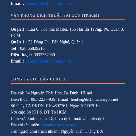
Email :
lienhe@dichthuatsaigon.net
VĂN PHÒNG DỊCH THUẬT SÀI GÒN (TPHCM)
Quận 3 :
Lầu 6, Tòa nhà Master, 155 Hai Bà Trưng, P6, Quận 3,
HCM
Quận 1 :
52 Đông Du, Bến Nghé, Quận 1
Tel :
028.66829216
Điện thoại :
0932237939
Email :
lienhe@dichthuatsaigon.net
CÔNG TY CỔ PHẦN CHÂU Á
Địa chỉ: 34 Nguyễn Thái Học, Ba Đình, Hà nội
Điện thoại: 093-2237-939- Email: lienhe@dichthuatsaigon.net
Số Giấy CNĐKDN: 0104897761, Ngày 10/09/2010
Nơi cấp: Sở KH & ĐT Tp HCM
Lĩnh vực kinh doanh: Dịch vụ dịch thuật và phiên dịch
Địa chỉ tên miền:
dichthuatsaigon.net
Tên người chịu trách nhiệm: Nguyễn Tiến Thắng Lợi