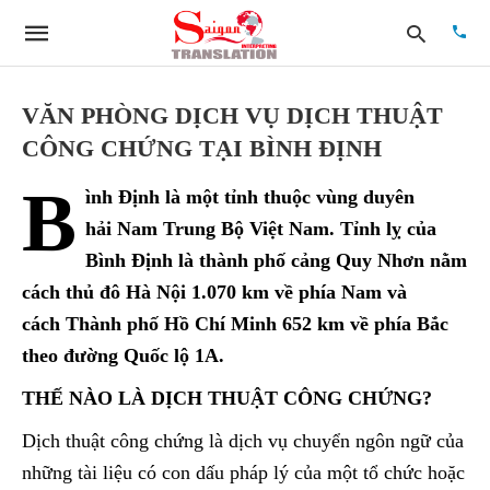
VĂN PHÒNG DỊCH VỤ DỊCH THUẬT
CÔNG CHỨNG TẠI BÌNH ĐỊNH
Type
B
your
ình Định là một tỉnh thuộc vùng duyên
searc
quer
hải Nam Trung Bộ Việt Nam. Tỉnh lỵ của
and
Bình Định là thành phố cảng Quy Nhơn nằm
hit
enter:
cách thủ đô Hà Nội 1.070 km về phía Nam và
cách Thành phố Hồ Chí Minh 652 km về phía Bắc
theo đường Quốc lộ 1A.
THẾ NÀO LÀ DỊCH THUẬT CÔNG CHỨNG?
Dịch thuật công chứng là dịch vụ chuyển ngôn ngữ của
những tài liệu có con dấu pháp lý của một tổ chức hoặc