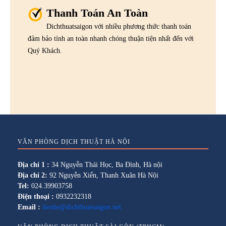
Thanh Toán An Toàn
Dichthuatsaigon với nhiều phương thức thanh toán
đảm bảo tính an toàn nhanh chóng thuận tiện nhất đến với
Quý Khách.
VĂN PHÒNG DỊCH THUẬT HÀ NỘI
Địa chỉ 1 :
34 Nguyễn Thái Học, Ba Đình, Hà nội
Địa chỉ 2:
92 Nguyễn Xiển, Thanh Xuân Hà Nội
Tel:
024.39903758
Điện thoại :
0932232318
Email :
lienhe@dichthuatsaigon.net