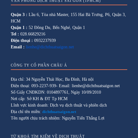
VĂN PHÒNG DỊCH THUẬT SÀI GÒN (TPHCM)
Quận 3 :
Lầu 6, Tòa nhà Master, 155 Hai Bà Trưng, P6, Quận 3,
HCM
Quận 1 :
52 Đông Du, Bến Nghé, Quận 1
Tel :
028.66829216
Điện thoại :
0932237939
Email :
lienhe@dichthuatsaigon.net
CÔNG TY CỔ PHẦN CHÂU Á
Địa chỉ: 34 Nguyễn Thái Học, Ba Đình, Hà nội
Điện thoại: 093-2237-939- Email: lienhe@dichthuatsaigon.net
Số Giấy CNĐKDN: 0104897761, Ngày 10/09/2010
Nơi cấp: Sở KH & ĐT Tp HCM
Lĩnh vực kinh doanh: Dịch vụ dịch thuật và phiên dịch
Địa chỉ tên miền:
dichthuatsaigon.net
Tên người chịu trách nhiệm: Nguyễn Tiến Thắng Lợi
TỪ KHOÁ TÌM KIẾM VỀ DỊCH THUẬT