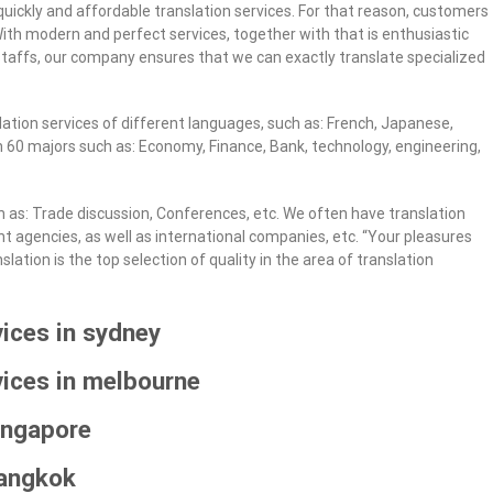
quickly and affordable translation services. For that reason, customers
. With modern and perfect services, together with that is enthusiastic
staffs, our company ensures that we can exactly translate specialized
lation services of different languages, such as: French, Japanese,
 60 majors such as: Economy, Finance, Bank, technology, engineering,
h as: Trade discussion, Conferences, etc. We often have translation
agencies, as well as international companies, etc. “Your pleasures
lation is the top selection of quality in the area of translation
vices in sydney
vices in melbourne
singapore
bangkok