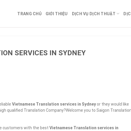
TRANG CHỦ
GIỚI THIỆU
DỊCH VỤ DỊCH THUẬT
DỊC
ON SERVICES IN SYDNEY
eliable
Vietnamese Translation services in Sydney
or they would like
d high qualified Translation Company?Welcome you to Saigon Translatio
e customers with the best
Vietnamese Translation services in