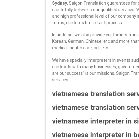
Sydney
. Saigon Translation guarantees for 
can totally believe in our qualified services
and high professional level of our company 
terms, contents but in fast process.
In addition, we also provide customers trans
Korean, German, Chinese, etc and more than
medical, health care, art, etc.
We have specially interpreters in events suc
contracts with many businesses, government 
are our success” is our missions. Saigon Trans
services.
vietnamese translation ser
vietnamese translation ser
vietnamese interpreter in 
vietnamese interpreter in 