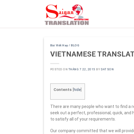
Skip
to
content
Bài Viết Hay / BLOG
VIETNAMESE TRANSLATI
POSTED ON
THÁNG 7 22, 2015
BY
DAT SON
Contents
[
hide
]
There are many people who want to find a r
seek out a perfect, professional, quick, an
to satisfy all of your requirements.
Our company committed that we will provid