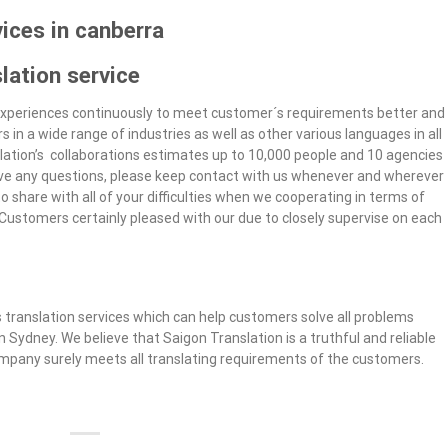
ices in canberra
lation service
 experiences continuously to meet customer´s requirements better and
 in a wide range of industries as well as other various languages in all
lation’s collaborations estimates up to 10,000 people and 10 agencies
 have any questions, please keep contact with us whenever and wherever
o share with all of your difficulties when we cooperating in terms of
Customers certainly pleased with our due to closely supervise on each
s translation services which can help customers solve all problems
n Sydney. We believe that Saigon Translation is a truthful and reliable
ompany surely meets all translating requirements of the customers.