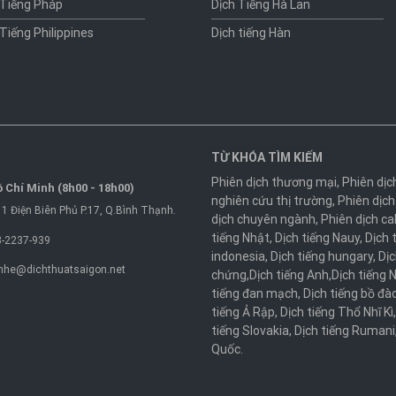
 Tiếng Pháp
Dịch Tiếng Hà Lan
 Tiếng Philippines
Dịch tiếng Hàn
TỪ KHÓA TÌM KIẾM
Phiên dịch thương mại
,
Phiên dịc
 Chí Minh (8h00 - 18h00)
nghiên cứu thị trường
,
Phiên dịch
1 Điện Biên Phủ P.17, Q.Bình Thạnh.
dịch chuyên ngành
,
Phiên dịch ca
tiếng Nhật
,
Dịch tiếng Nauy
,
Dịch 
-2237-939
indonesia
,
Dịch tiếng hungary
,
Dịc
nhe@dichthuatsaigon.net
chứng
,
Dịch tiếng Anh
,
Dịch tiếng 
tiếng đan mạch
,
Dịch tiếng bồ đà
tiếng Ả Rập
,
Dịch tiếng Thổ Nhĩ Kì
tiếng Slovakia
,
Dịch tiếng Rumani
Quốc
.