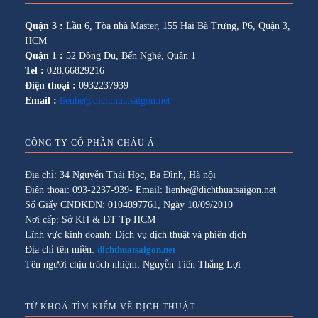
Quận 3 :
Lầu 6, Tòa nhà Master, 155 Hai Bà Trưng, P6, Quận 3,
HCM
Quận 1 :
52 Đông Du, Bến Nghé, Quận 1
Tel :
028.66829216
Điện thoại :
0932237939
Email :
lienhe@dichthuatsaigon.net
CÔNG TY CỔ PHẦN CHÂU Á
Địa chỉ: 34 Nguyễn Thái Học, Ba Đình, Hà nội
Điện thoại: 093-2237-939- Email: lienhe@dichthuatsaigon.net
Số Giấy CNĐKDN: 0104897761, Ngày 10/09/2010
Nơi cấp: Sở KH & ĐT Tp HCM
Lĩnh vực kinh doanh: Dịch vụ dịch thuật và phiên dịch
Địa chỉ tên miền:
dichthuatsaigon.net
Tên người chịu trách nhiệm: Nguyễn Tiến Thắng Lợi
TỪ KHOÁ TÌM KIẾM VỀ DỊCH THUẬT