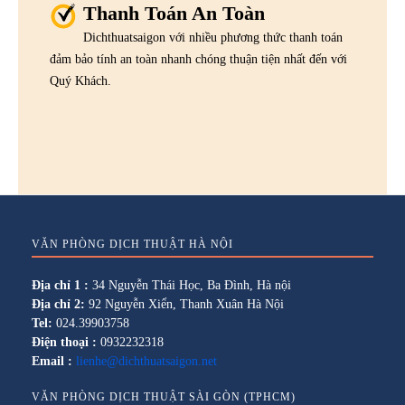
Thanh Toán An Toàn
Dichthuatsaigon với nhiều phương thức thanh toán
đảm bảo tính an toàn nhanh chóng thuận tiện nhất đến với
Quý Khách.
VĂN PHÒNG DỊCH THUẬT HÀ NỘI
Địa chỉ 1 :
34 Nguyễn Thái Học, Ba Đình, Hà nội
Địa chỉ 2:
92 Nguyễn Xiển, Thanh Xuân Hà Nội
Tel:
024.39903758
Điện thoại :
0932232318
Email :
lienhe@dichthuatsaigon.net
VĂN PHÒNG DỊCH THUẬT SÀI GÒN (TPHCM)