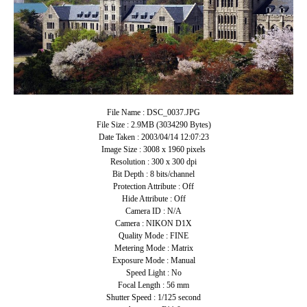
File Name : DSC_0037.JPG
File Size : 2.9MB (3034290 Bytes)
Date Taken : 2003/04/14 12:07:23
Image Size : 3008 x 1960 pixels
Resolution : 300 x 300 dpi
Bit Depth : 8 bits/channel
Protection Attribute : Off
Hide Attribute : Off
Camera ID : N/A
Camera : NIKON D1X
Quality Mode : FINE
Metering Mode : Matrix
Exposure Mode : Manual
Speed Light : No
Focal Length : 56 mm
Shutter Speed : 1/125 second