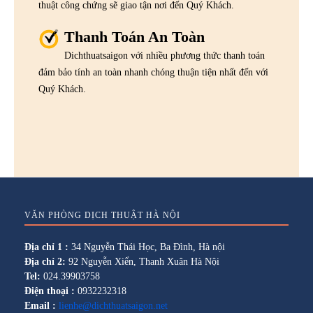
thuật công chứng sẽ giao tận nơi đến Quý Khách.
Thanh Toán An Toàn
Dichthuatsaigon với nhiều phương thức thanh toán
đảm bảo tính an toàn nhanh chóng thuận tiện nhất đến với
Quý Khách.
VĂN PHÒNG DỊCH THUẬT HÀ NỘI
Địa chỉ 1 :
34 Nguyễn Thái Học, Ba Đình, Hà nội
Địa chỉ 2:
92 Nguyễn Xiển, Thanh Xuân Hà Nội
Tel:
024.39903758
Điện thoại :
0932232318
Email :
lienhe@dichthuatsaigon.net