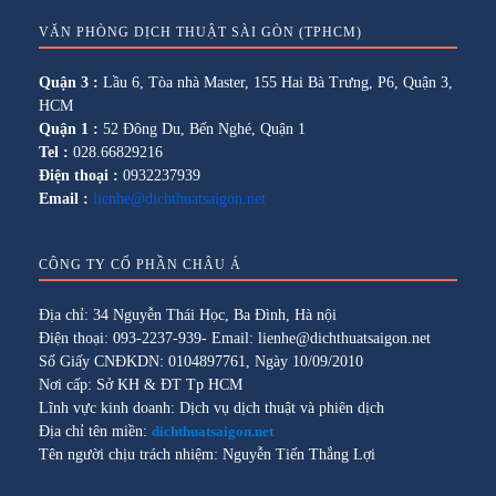
VĂN PHÒNG DỊCH THUẬT SÀI GÒN (TPHCM)
Quận 3 :
Lầu 6, Tòa nhà Master, 155 Hai Bà Trưng, P6, Quận 3,
HCM
Quận 1 :
52 Đông Du, Bến Nghé, Quận 1
Tel :
028.66829216
Điện thoại :
0932237939
Email :
lienhe@dichthuatsaigon.net
CÔNG TY CỔ PHẦN CHÂU Á
Địa chỉ: 34 Nguyễn Thái Học, Ba Đình, Hà nội
Điện thoại: 093-2237-939- Email: lienhe@dichthuatsaigon.net
Số Giấy CNĐKDN: 0104897761, Ngày 10/09/2010
Nơi cấp: Sở KH & ĐT Tp HCM
Lĩnh vực kinh doanh: Dịch vụ dịch thuật và phiên dịch
Địa chỉ tên miền:
dichthuatsaigon.net
Tên người chịu trách nhiệm: Nguyễn Tiến Thắng Lợi