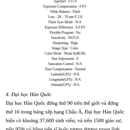
Aperture : F11.0
Exposure Compensation : 0 EV
White Balance : Flash
Lens : 28 – 70 mm F 2.8
Flash Sync Mode : N/A
Exposure Difference : 0.0 EV
Flexible Program : No
Sensitivity : ISO125
Sharpening : High
Image Type : Color
Color Mode : Mode I(sRGB)
Hue Adjustment : 6
Saturation Control : N/A
Tone Compensation : Normal
Latitude(GPS) : N/A
Longitude(GPS) : N/A
Altitude(GPS) : N/A
4. Đại học Hàn Quốc
Đại học Hàn Quốc đứng thứ 90 trên thế giới và đứng
thứ 16 trong bảng xếp hạng Châu Á, Đại học Hàn Quốc
hiện có khoảng 37,600 sinh viên, và trên 1500 giáo sư,
trên 95% có bằng tiến sĩ hoặc tương đương trong lĩnh