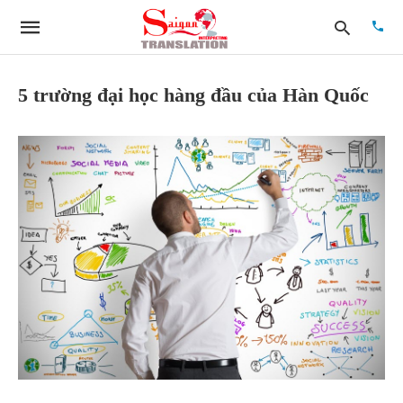
5 trường đại học hàng đầu của Hàn Quốc
Type
your
searc
quer
and
hit
enter: