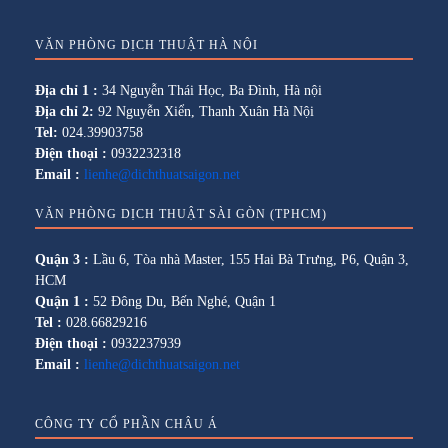
VĂN PHÒNG DỊCH THUẬT HÀ NỘI
Địa chỉ 1 :
34 Nguyễn Thái Học, Ba Đình, Hà nội
Địa chỉ 2:
92 Nguyễn Xiển, Thanh Xuân Hà Nội
Tel:
024.39903758
Điện thoại :
0932232318
Email :
lienhe@dichthuatsaigon.net
VĂN PHÒNG DỊCH THUẬT SÀI GÒN (TPHCM)
Quận 3 :
Lầu 6, Tòa nhà Master, 155 Hai Bà Trưng, P6, Quận 3,
HCM
Quận 1 :
52 Đông Du, Bến Nghé, Quận 1
Tel :
028.66829216
Điện thoại :
0932237939
Email :
lienhe@dichthuatsaigon.net
CÔNG TY CỔ PHẦN CHÂU Á