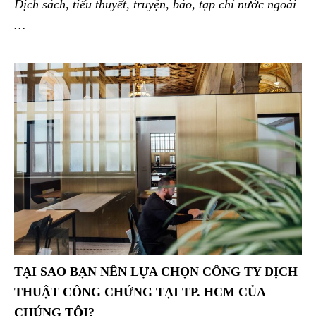
Dịch sách, tiểu thuyết, truyện, báo, tạp chí nước ngoài
…
TẠI SAO BẠN NÊN LỰA CHỌN
CÔNG TY DỊCH
THUẬT CÔNG CHỨNG TẠI TP. HCM CỦA
CHÚNG TÔI?