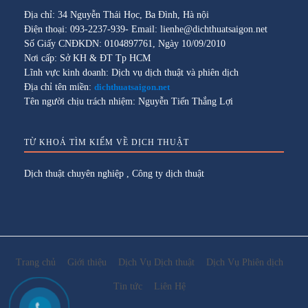
Địa chỉ: 34 Nguyễn Thái Học, Ba Đình, Hà nội
Điện thoại: 093-2237-939- Email: lienhe@dichthuatsaigon.net
Số Giấy CNĐKDN: 0104897761, Ngày 10/09/2010
Nơi cấp: Sở KH & ĐT Tp HCM
Lĩnh vực kinh doanh: Dịch vụ dịch thuật và phiên dịch
Địa chỉ tên miền:
dichthuatsaigon.net
Tên người chịu trách nhiệm: Nguyễn Tiến Thắng Lợi
TỪ KHOÁ TÌM KIẾM VỀ DỊCH THUẬT
Dịch thuật chuyên nghiệp
,
Công ty dịch thuật
Trang chủ
Giới thiệu
Dịch Vụ Dịch thuật
Dịch Vụ Phiên dịch
Tin tức
Liên Hệ