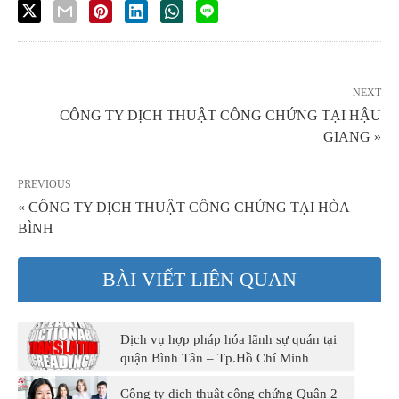
NEXT
CÔNG TY DỊCH THUẬT CÔNG CHỨNG TẠI HẬU
GIANG »
PREVIOUS
« CÔNG TY DỊCH THUẬT CÔNG CHỨNG TẠI HÒA
BÌNH
BÀI VIẾT LIÊN QUAN
Dịch vụ hợp pháp hóa lãnh sự quán tại
quận Bình Tân – Tp.Hồ Chí Minh
Công ty dịch thuật công chứng Quận 2