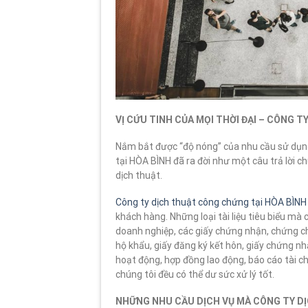
VỊ CỨU TINH CỦA MỌI THỜI ĐẠI – CÔNG 
Nắm bắt được “độ nóng” của nhu cầu sử dụng 
tại HÒA BÌNH đã ra đời như một câu trả lời 
dịch thuật.
Công ty dịch thuật công chứng tại HÒA BÌNH
khách hàng. Những loại tài liệu tiêu biểu mà
doanh nghiệp, các giấy chứng nhận, chứng chỉ
hộ khẩu, giấy đăng ký kết hôn, giấy chứng n
hoạt động, hợp đồng lao động, báo cáo tài chí
chúng tôi đều có thể dư sức xử lý tốt.
NHỮNG NHU CẦU DỊCH VỤ MÀ CÔNG TY D