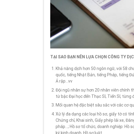
TẠI SAO BẠN NÊN LỰA CHỌN
CÔNG TY DỊ
Khả năng dịch hơn 50 ngôn ngữ, với 58 ch
quốc, tiếng Nhật Bản, tiếng Pháp, tiếng Đức
Ả rập…vv
Đội ngũ nhân sự hơn 20 nhân viên chính t
từ bậc Đại học đến Thạc Sĩ, Tiến Sĩ, từng 
Mối quan hệ đặc biệt sâu sắc với các cơ 
Xử lý đa dạng các loại hồ sơ, giấy tờ có t
Chứng chỉ, Khai sinh, Giấy phép lái xe, Đăn
pháp…; Hồ sơ tổ chức, doanh nghiệp: Hồ s
ký kinh doanh, Hồ sơ luật…