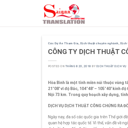
Skip
to
content
Các Dự Án Tham Gia
,
Dịch thuật chuyên nghành
,
Dịch
CÔNG TY DỊCH THUẬT C
POSTED ON
THÁNG 8 20, 2018
BY
DỊCH THUẬT DỊCH VỤ
Hòa Bình là một tỉnh miền núi thuộc vùng tâ
21°08′ vĩ độ Bắc, 104°48′ – 105°40′ kinh đ
Nội 73 km. Trong quy hoạch xây dựng, tỉnh
DỊCH VỤ DỊCH THUẬT CÔNG CHỨNG RA ĐỜ
Ngày nay, đa số các quốc gia trên Thế giới 
quan hệ hợp tác quốc tế. Vì thế, vấn đề về n