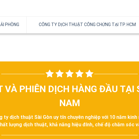
HẢI PHÒNG
CÔNG TY DỊCH THUẬT CÔNG CHỨNG TẠI TP. HCM
T VÀ PHIÊN DỊCH HÀNG ĐẦU TẠI 
NAM
g ty dịch thuật Sài Gòn uy tín chuyên nghiệp với 10 năm kinh
hất lượng dịch thuật, khả năng hiệu đính, chế độ chăm sóc 