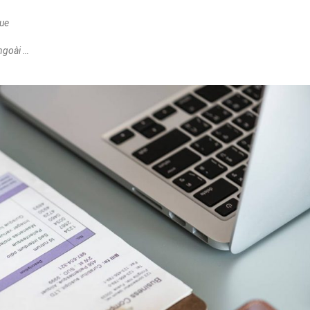
gue
 ngoài …