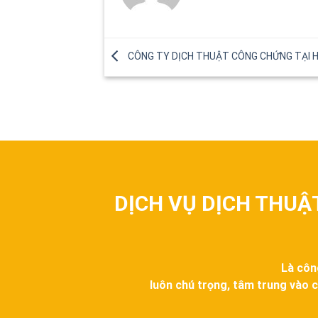
CÔNG TY DỊCH THUẬT CÔNG CHỨNG TẠI 
DỊCH VỤ DỊCH THUẬ
Là côn
luôn chú trọng, tâm trung vào c