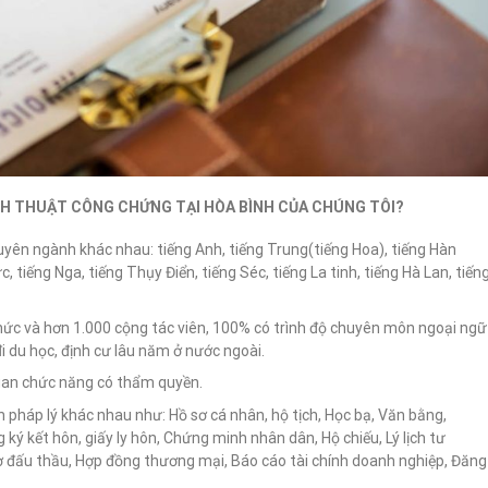
CH THUẬT CÔNG CHỨNG TẠI HÒA BÌNH CỦA CHÚNG TÔI?
uyên ngành khác nhau: tiếng Anh, tiếng Trung(tiếng Hoa), tiếng Hàn
, tiếng Nga, tiếng Thụy Điển, tiếng Séc, tiếng La tinh, tiếng Hà Lan, tiến
hức và hơn 1.000 cộng tác viên, 100% có trình độ chuyên môn ngoại ngữ
đi du học, định cư lâu năm ở nước ngoài.
quan chức năng có thẩm quyền.
ính pháp lý khác nhau như: Hồ sơ cá nhân, hộ tịch, Học bạ, Văn bằng,
g ký kết hôn, giấy ly hôn, Chứng minh nhân dân, Hộ chiếu, Lý lịch tư
ơ đấu thầu, Hợp đồng thương mại, Báo cáo tài chính doanh nghiệp, Đăng