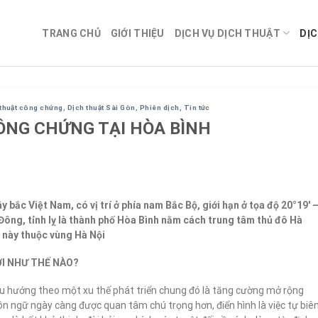
TRANG CHỦ
GIỚI THIỆU
DỊCH VỤ DỊCH THUẬT
DỊC
 thuật công chứng
,
Dịch thuật Sài Gòn
,
Phiên dịch
,
Tin tức
ÔNG CHỨNG TẠI HÒA BÌNH
y bắc Việt Nam, có vị trí ở phía nam Bắc Bộ, giới hạn ở tọa độ 20°19′ 
ộ Đông, tỉnh lỵ là thành phố Hòa Bình nằm cách trung tâm thủ đô Hà
 này thuộc vùng Hà Nội
I NHƯ THẾ NÀO?
đều hướng theo một xu thế phát triển chung đó là tăng cường mở rộng
gôn ngữ ngày càng được quan tâm chú trọng hơn, điển hình là việc tự biê