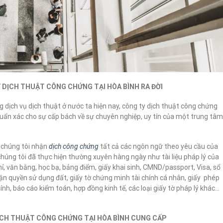
TY DỊCH THUẬT CÔNG CHỨNG TẠI HÒA BÌNH RA ĐỜI
dịch vụ dịch thuật ở nước ta hiện nay, công ty dịch thuật công chứng
chuẩn xác cho sự cấp bách về sự chuyên nghiệp, uy tín của một trung tâm
chúng tôi nhận
dịch công chứn
g
tất cả các ngôn ngữ theo yêu cầu của
 chúng tôi đã thực hiện thường xuyên hàng ngày như tài liệu pháp lý của
, văn bằng, học bạ, bảng điểm, giấy khai sinh, CMND/passport, Visa, sổ
hận quyền sử dụng đất, giấy tờ chứng minh tài chính cá nhân, giấy phép
nh, báo cáo kiểm toán, hợp đồng kinh tế, các loại giấy tờ pháp lý khác…
ỊCH THUẬT CÔNG CHỨNG TẠI HÒA BÌNH CUNG CẤP