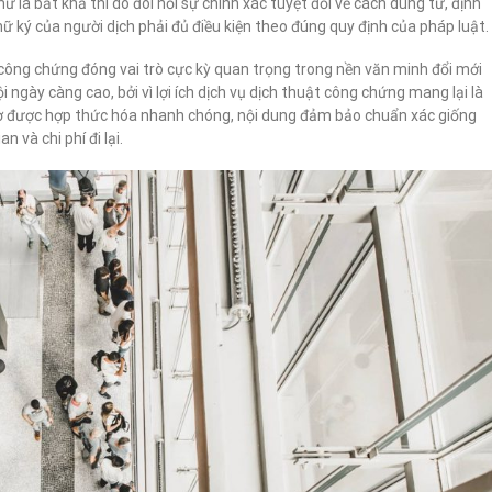
 là bất khả thi do đòi hỏi sự chính xác tuyệt đối về cách dùng từ, định
ữ ký của người dịch phải đủ điều kiện theo đúng quy định của pháp luật.
ật công chứng đóng vai trò cực kỳ quan trọng trong nền văn minh đổi mới
i ngày càng cao, bởi vì lợi ích dịch vụ dịch thuật công chứng mang lại là
ấy tờ được hợp thức hóa nhanh chóng, nội dung đảm bảo chuẩn xác giống
 và chi phí đi lại.