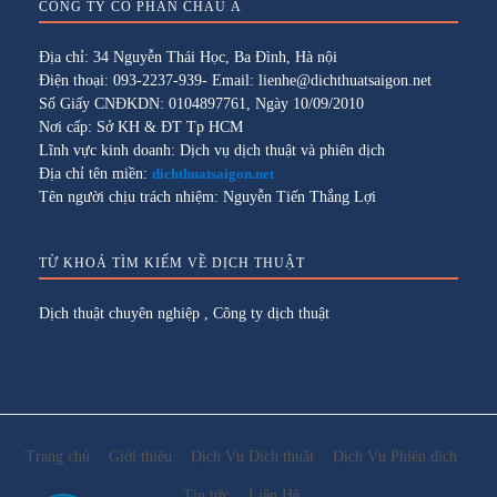
CÔNG TY CỔ PHẦN CHÂU Á
Địa chỉ: 34 Nguyễn Thái Học, Ba Đình, Hà nội
Điện thoại: 093-2237-939- Email: lienhe@dichthuatsaigon.net
Số Giấy CNĐKDN: 0104897761, Ngày 10/09/2010
Nơi cấp: Sở KH & ĐT Tp HCM
Lĩnh vực kinh doanh: Dịch vụ dịch thuật và phiên dịch
Địa chỉ tên miền:
dichthuatsaigon.net
Tên người chịu trách nhiệm: Nguyễn Tiến Thắng Lợi
TỪ KHOÁ TÌM KIẾM VỀ DỊCH THUẬT
Dịch thuật chuyên nghiệp
,
Công ty dịch thuật
Trang chủ
Giới thiệu
Dịch Vụ Dịch thuật
Dịch Vụ Phiên dịch
Tin tức
Liên Hệ