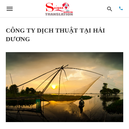
CÔNG TY DỊCH THUẬT TẠI HẢI
DƯƠNG
Type
your
searc
quer
and
hit
enter: