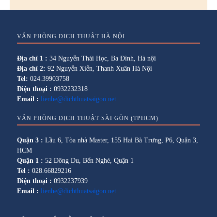
VĂN PHÒNG DỊCH THUẬT HÀ NỘI
Địa chỉ 1 :
34 Nguyễn Thái Học, Ba Đình, Hà nội
Địa chỉ 2:
92 Nguyễn Xiển, Thanh Xuân Hà Nội
Tel:
024.39903758
Điện thoại :
0932232318
Email :
lienhe@dichthuatsaigon.net
VĂN PHÒNG DỊCH THUẬT SÀI GÒN (TPHCM)
Quận 3 :
Lầu 6, Tòa nhà Master, 155 Hai Bà Trưng, P6, Quận 3,
HCM
Quận 1 :
52 Đông Du, Bến Nghé, Quận 1
Tel :
028.66829216
Điện thoại :
0932237939
Email :
lienhe@dichthuatsaigon.net