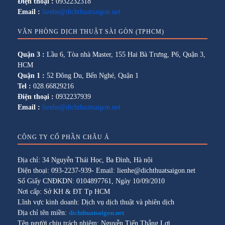
Điện thoại :
0932232318
Email :
lienhe@dichthuatsaigon.net
VĂN PHÒNG DỊCH THUẬT SÀI GÒN (TPHCM)
Quận 3 :
Lầu 6, Tòa nhà Master, 155 Hai Bà Trưng, P6, Quận 3,
HCM
Quận 1 :
52 Đông Du, Bến Nghé, Quận 1
Tel :
028.66829216
Điện thoại :
0932237939
Email :
lienhe@dichthuatsaigon.net
CÔNG TY CỔ PHẦN CHÂU Á
Địa chỉ: 34 Nguyễn Thái Học, Ba Đình, Hà nội
Điện thoại: 093-2237-939- Email: lienhe@dichthuatsaigon.net
Số Giấy CNĐKDN: 0104897761, Ngày 10/09/2010
Nơi cấp: Sở KH & ĐT Tp HCM
Lĩnh vực kinh doanh: Dịch vụ dịch thuật và phiên dịch
Địa chỉ tên miền:
dichthuatsaigon.net
Tên người chịu trách nhiệm: Nguyễn Tiến Thắng Lợi