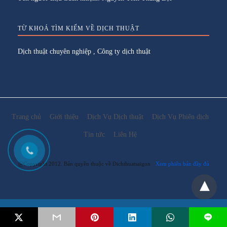
TỪ KHOÁ TÌM KIẾM VỀ DỊCH THUẬT
Dịch thuật chuyên nghiệp
,
Công ty dịch thuật
Trang chủ
Giới thiệu
Dịch Vụ Dịch thuật
Dịch Vụ Phiên dịch
Tin tức
Liên Hệ
@Copyright 2012. Bản quyền thuộc về Dichthuatsaigon
Xem phiên bản đầy đủ
Email:
lienhe@dichthuatsaigon.net
L