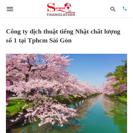
Công ty dịch thuật tiếng Nhật chất lượng
số 1 tại Tphcm Sài Gòn
Type
your
searc
quer
and
hit
enter: