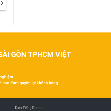
SÀI GÒN TPHCM VIỆT
 nghiệm
và bảo đảm quyền lợi khách hàng.
Dịch Tiếng Rumani