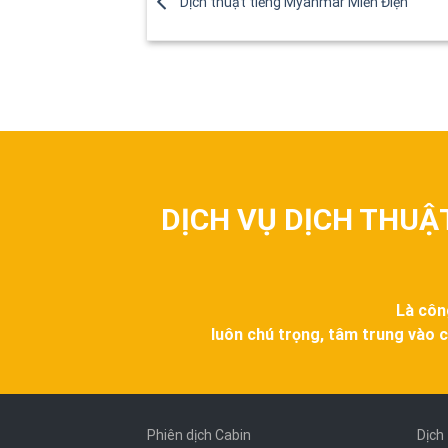
Dịch thuật tiếng Myanmar Miến Điện
DỊCH VỤ DỊCH THUẬ
Là côn
luôn chú trọng, tâm trung vào c
Phiên dịch Cabin
Dịch