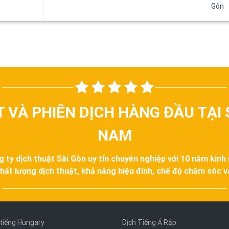
Gòn
T VÀ PHIÊN DỊCH HÀNG ĐẦU TẠI 
NAM
g ty dịch thuật Sài Gòn uy tín chuyên nghiệp với 10 năm kinh
hất lượng dịch thuật, khả năng hiệu đính, chế độ chăm sóc 
 tiếng Hungary
Dịch Tiếng Ả Rập